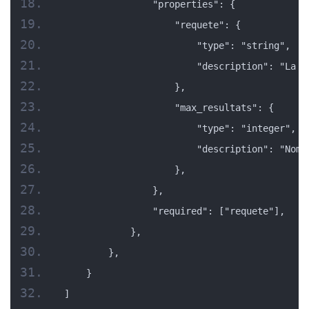
                "properties": {
                    "requete": {
                        "type": "string",
                        "description": "La q
                    },
                    "max_resultats": {
                        "type": "integer",
                        "description": "Nomb
                    },
                },
                "required": ["requete"],
            },
        },
    }
]