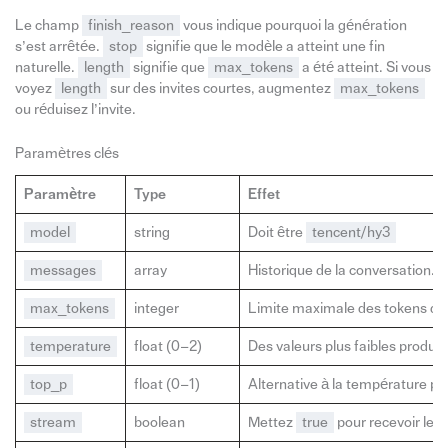
Le champ
finish_reason
vous indique pourquoi la génération
s’est arrêtée.
stop
signifie que le modèle a atteint une fin
naturelle.
length
signifie que
max_tokens
a été atteint. Si vous
voyez
length
sur des invites courtes, augmentez
max_tokens
ou réduisez l’invite.
Paramètres clés
Paramètre
Type
Effet
model
string
Doit être
tencent/hy3
messages
array
Historique de la conversation. 
max_tokens
integer
Limite maximale des tokens de so
temperature
float (0–2)
Des valeurs plus faibles produise
top_p
float (0–1)
Alternative à la température pour
stream
boolean
Mettez
true
pour recevoir les 