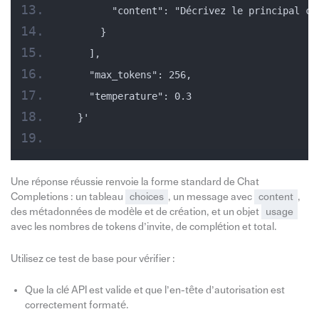
        "content": "Décrivez le principal co
      }
    ],
    "max_tokens": 256,
    "temperature": 0.3
  }'
Une réponse réussie renvoie la forme standard de Chat
Completions : un tableau
choices
, un message avec
content
,
des métadonnées de modèle et de création, et un objet
usage
avec les nombres de tokens d’invite, de complétion et total.
Utilisez ce test de base pour vérifier :
Que la clé API est valide et que l’en-tête d’autorisation est
correctement formaté.