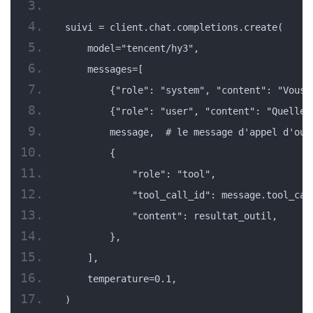
suivi = client.chat.completions.create(
    model="tencent/hy3",
    messages=[
        {"role": "system", "content": "Vous 
        {"role": "user", "content": "Quelle 
        message,  # le message d'appel d'out
        {
            "role": "tool",
            "tool_call_id": message.tool_cal
            "content": resultat_outil,
        },
    ],
    temperature=0.1,
)