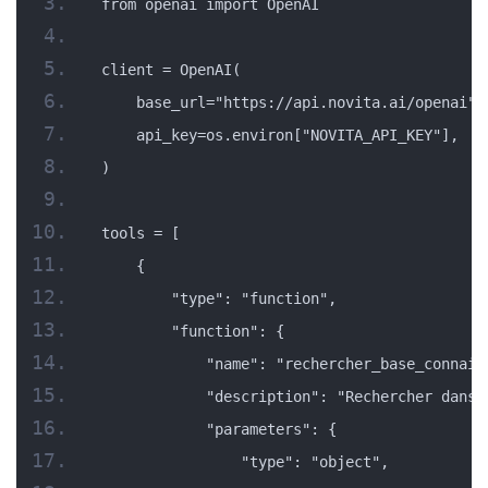
from openai import OpenAI
client = OpenAI(
    base_url="https://api.novita.ai/openai",
    api_key=os.environ["NOVITA_API_KEY"],
)
tools = [
    {
        "type": "function",
        "function": {
            "name": "rechercher_base_connais
            "description": "Rechercher dans 
            "parameters": {
                "type": "object",