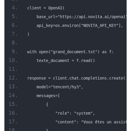
client = OpenAI(
    base_url="https://api.novita.ai/openai",
    api_key=os.environ["NOVITA_API_KEY"],
)
with open("grand_document.txt") as f:
    texte_document = f.read()
response = client.chat.completions.create(
    model="tencent/hy3",
    messages=[
        {
            "role": "system",
            "content": "Vous êtes un assista
        },