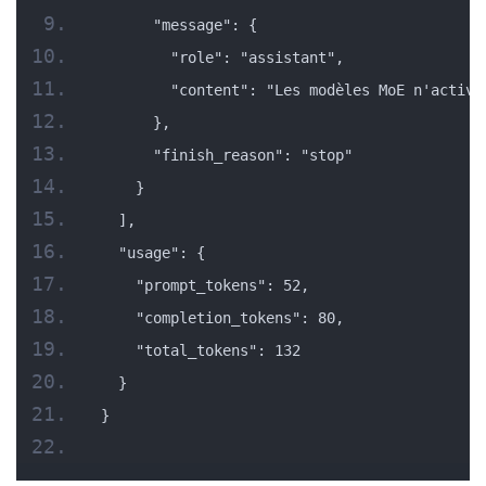
      "message": {
        "role": "assistant",
        "content": "Les modèles MoE n'active
      },
      "finish_reason": "stop"
    }
  ],
  "usage": {
    "prompt_tokens": 52,
    "completion_tokens": 80,
    "total_tokens": 132
  }
}