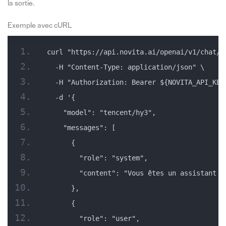
la sortie.
Exemple avec cURL
curl "https://api.novita.ai/openai/v1/chat/c
  -H "Content-Type: application/json" \
  -H "Authorization: Bearer ${NOVITA_API_KEY
  -d '{
    "model": "tencent/hy3",
    "messages": [
      {
        "role": "system",
        "content": "Vous êtes un assistant t
      },
      {
        "role": "user",