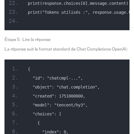
print(response.choices[0].message.content)
print("Tokens utilisés :", response.usage.to
Étape 5 : Lire la réponse
La réponse suit le format standard de Chat Completions OpenAI :
{
  "id": "chatcmpl-...",
  "object": "chat.completion",
  "created": 1751000000,
  "model": "tencent/hy3",
  "choices": [
    {
      "index": 0,