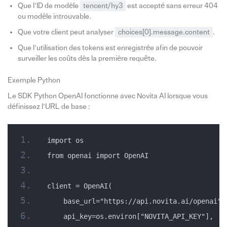
Que l’ID de modèle
tencent/hy3
est accepté sans erreur 404
ou modèle introuvable.
Que votre client peut analyser
choices[0].message.content
.
Que l’utilisation des tokens est enregistrée afin de pouvoir
surveiller les coûts dès la première requête.
Exemple Python
Le SDK Python OpenAI fonctionne avec Novita AI lorsque vous
définissez l’URL de base :
import os
from openai import OpenAI
client = OpenAI(
    base_url="https://api.novita.ai/openai",
    api_key=os.environ["NOVITA_API_KEY"],