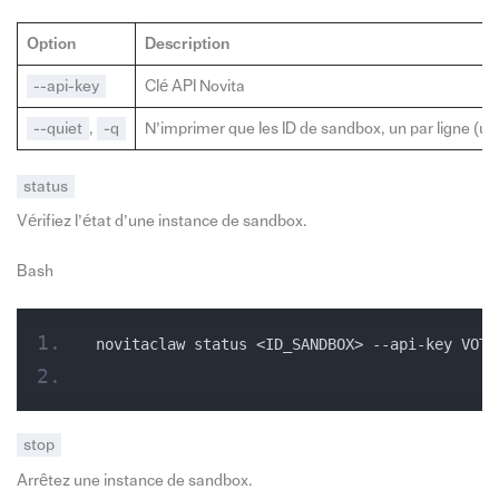
Option
Description
--api-key
Clé API Novita
--quiet
,
-q
N’imprimer que les ID de sandbox, un par ligne (util
status
Vérifiez l’état d’une instance de sandbox.
Bash
novitaclaw status <ID_SANDBOX> --api-key VOTR
stop
Arrêtez une instance de sandbox.