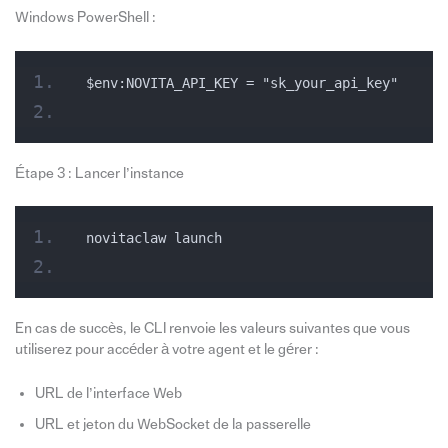
Windows PowerShell :
$env:NOVITA_API_KEY = "sk_your_api_key"
Étape 3 : Lancer l’instance
novitaclaw launch
En cas de succès, le CLI renvoie les valeurs suivantes que vous
utiliserez pour accéder à votre agent et le gérer :
URL de l’interface Web
URL et jeton du WebSocket de la passerelle