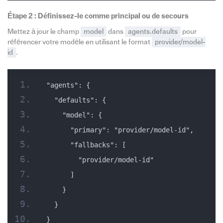
Étape 2 : Définissez-le comme principal ou de secours
Mettez à jour le champ
model
dans
agents.defaults
pour
référencer votre modèle en utilisant le format
provider/model-
id
.
"agents": {
  "defaults": {
    "model": {
      "primary": "provider/model-id",
      "fallbacks": [
        "provider/model-id"
      ]
    }
  }
}