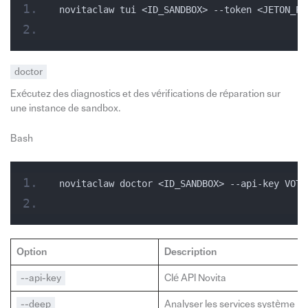
novitaclaw tui <ID_SANDBOX> --token <JETON_PA
doctor
Exécutez des diagnostics et des vérifications de réparation sur
une instance de sandbox.
Bash
novitaclaw doctor <ID_SANDBOX> --api-key VOTR
Option
Description
--api-key
Clé API Novita
--deep
Analyser les services système po