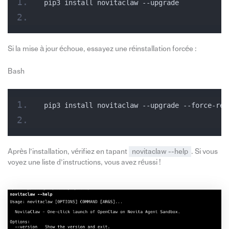
pip3 install novitaclaw --upgrade
Si la mise à jour échoue, essayez une réinstallation forcée :
Bash
pip3 install novitaclaw --upgrade --force-rei
Après l’installation, vérifiez en tapant
novitaclaw --help
. Si vous
voyez une liste d’instructions, vous avez réussi !