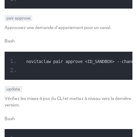
pair approve
Approuvez une demande d’appariement pour un canal.
Bash
novitaclaw pair approve <ID_SANDBOX> --channe
update
Vérifiez les mises à jour du CLI et mettez à niveau vers la dernière
version.
Bash