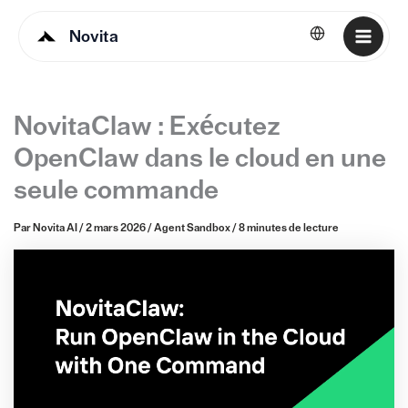
Novita
Français
NovitaClaw : Exécutez
OpenClaw dans le cloud en une
seule commande
Par
Novita AI
/
2 mars 2026
/
Agent Sandbox
/
8 minutes de lecture