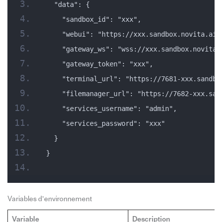
  "data": {
    "sandbox_id": "xxx",
    "webui": "https://xxx.sandbox.novita.ai?
    "gateway_ws": "wss://xxx.sandbox.novita.
    "gateway_token": "xxx",
    "terminal_url": "https://7681-xxx.sandbo
    "filemanager_url": "https://7682-xxx.san
    "services_username": "admin",
    "services_password": "xxx"
  }
}
Variables d’environnement
Variable
Description