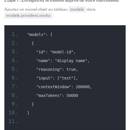
Étape 1 : Enregistrez le modèle auprès de votre fournisseur
Ajoutez un nouvel objet au tableau
models
dans
models.providers.novita
:
"models": [
  {
    "id": "model-id",
    "name": "display name",
    "reasoning": true,
    "input": ["text"],
    "contextWindow": 200000,
    "maxTokens": 50000
  }
]