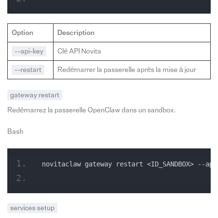
Option
Description
--api-key
Clé API Novita
--restart
Redémarrer la passerelle après la mise à jour
gateway restart
Redémarrez la passerelle OpenClaw dans un sandbox.
Bash
novitaclaw gateway restart <ID_SANDBOX> --api
services setup