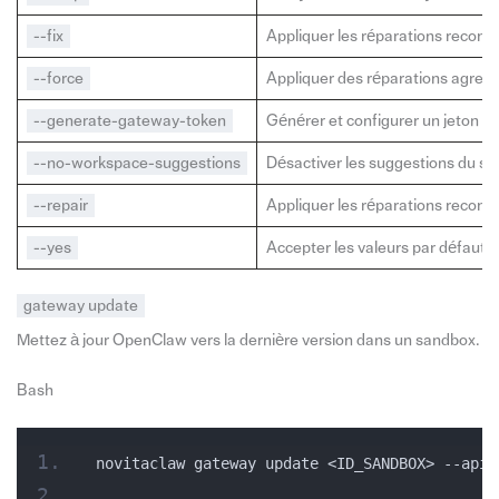
--fix
Appliquer les réparations recom
--force
Appliquer des réparations agressi
--generate-gateway-token
Générer et configurer un jeton de
--no-workspace-suggestions
Désactiver les suggestions du sy
--repair
Appliquer les réparations recom
--yes
Accepter les valeurs par défaut s
gateway update
Mettez à jour OpenClaw vers la dernière version dans un sandbox.
Bash
novitaclaw gateway update <ID_SANDBOX> --api-