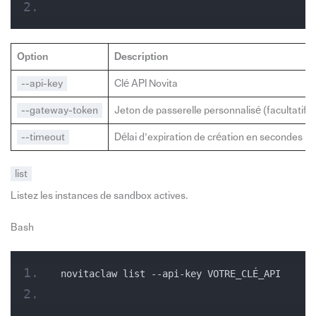
Option
Description
--api-key
Clé API Novita
--gateway-token
Jeton de passerelle personnalisé (facultatif
--timeout
Délai d’expiration de création en secondes (p
list
Listez les instances de sandbox actives.
Bash
novitaclaw list --api-key VOTRE_CLÉ_API