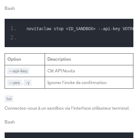
Bash
novitaclaw stop <ID_SANDBOX> --api-key VOTRE_
Option
Description
--api-key
Clé API Novita
--yes
,
-y
Ignorer l’invite de confirmation
tui
Connectez-vous à un sandbox via l’interface utilisateur terminal.
Bash