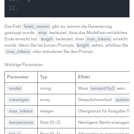
Das Feld
finish_reason
gibt an, warum die Generierung
gestoppt wurde.
stop
bedeutet, dass das Modell ein natürliches
Ende erreicht hat.
length
bedeutet, dass
max_tokens
erreicht
wurde. Wenn Sie bei kurzen Prompts
length
sehen, erhöhen Sie
max_tokens
oder reduzieren Sie den Prompt.
Wichtige Parameter
Parameter
Typ
Effekt
model
string
Muss
tencent/hy3
sein
messages
array
Gesprächsverlauf.
system
,
max_tokens
integer
Obergrenze für Ausgabe-Token.
temperature
float (0–2)
Niedrigere Werte erzeugen de
top_p
float (0–1)
Alternative zu temperature fü