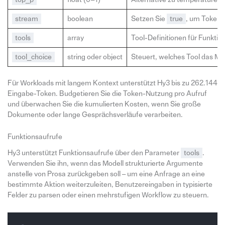
stream
boolean
Setzen Sie
true
, um Token 
tools
array
Tool-Definitionen für Funktio
tool_choice
string oder object
Steuert, welches Tool das Mod
Für Workloads mit langem Kontext unterstützt Hy3 bis zu 262.144
Eingabe-Token. Budgetieren Sie die Token-Nutzung pro Aufruf
und überwachen Sie die kumulierten Kosten, wenn Sie große
Dokumente oder lange Gesprächsverläufe verarbeiten.
Funktionsaufrufe
Hy3 unterstützt Funktionsaufrufe über den Parameter
tools
.
Verwenden Sie ihn, wenn das Modell strukturierte Argumente
anstelle von Prosa zurückgeben soll – um eine Anfrage an eine
bestimmte Aktion weiterzuleiten, Benutzereingaben in typisierte
Felder zu parsen oder einen mehrstufigen Workflow zu steuern.