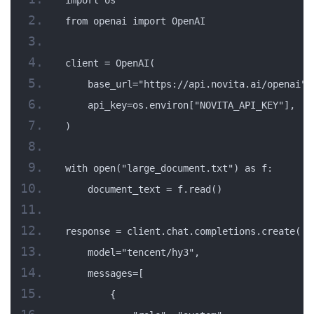
from openai import OpenAI
client = OpenAI(
    base_url="https://api.novita.ai/openai",
    api_key=os.environ["NOVITA_API_KEY"],
)
with open("large_document.txt") as f:
    document_text = f.read()
response = client.chat.completions.create(
    model="tencent/hy3",
    messages=[
        {