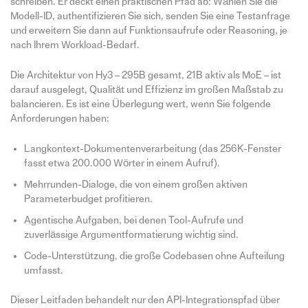
schreiben. Er deckt einen praktischen Pfad ab: Wählen Sie die
Modell-ID, authentifizieren Sie sich, senden Sie eine Testanfrage
und erweitern Sie dann auf Funktionsaufrufe oder Reasoning, je
nach Ihrem Workload-Bedarf.
Die Architektur von Hy3 – 295B gesamt, 21B aktiv als MoE – ist
darauf ausgelegt, Qualität und Effizienz im großen Maßstab zu
balancieren. Es ist eine Überlegung wert, wenn Sie folgende
Anforderungen haben:
Langkontext-Dokumentenverarbeitung (das 256K-Fenster
fasst etwa 200.000 Wörter in einem Aufruf).
Mehrrunden-Dialoge, die von einem großen aktiven
Parameterbudget profitieren.
Agentische Aufgaben, bei denen Tool-Aufrufe und
zuverlässige Argumentformatierung wichtig sind.
Code-Unterstützung, die große Codebasen ohne Aufteilung
umfasst.
Dieser Leitfaden behandelt nur den API-Integrationspfad über