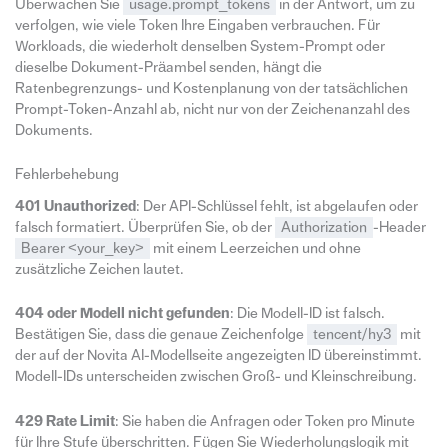
Überwachen Sie
usage.prompt_tokens
in der Antwort, um zu
verfolgen, wie viele Token Ihre Eingaben verbrauchen. Für
Workloads, die wiederholt denselben System-Prompt oder
dieselbe Dokument-Präambel senden, hängt die
Ratenbegrenzungs- und Kostenplanung von der tatsächlichen
Prompt-Token-Anzahl ab, nicht nur von der Zeichenanzahl des
Dokuments.
Fehlerbehebung
401 Unauthorized
: Der API-Schlüssel fehlt, ist abgelaufen oder
falsch formatiert. Überprüfen Sie, ob der
Authorization
-Header
Bearer <your_key>
mit einem Leerzeichen und ohne
zusätzliche Zeichen lautet.
404 oder Modell nicht gefunden
: Die Modell-ID ist falsch.
Bestätigen Sie, dass die genaue Zeichenfolge
tencent/hy3
mit
der auf der Novita AI-Modellseite angezeigten ID übereinstimmt.
Modell-IDs unterscheiden zwischen Groß- und Kleinschreibung.
429 Rate Limit
: Sie haben die Anfragen oder Token pro Minute
für Ihre Stufe überschritten. Fügen Sie Wiederholungslogik mit