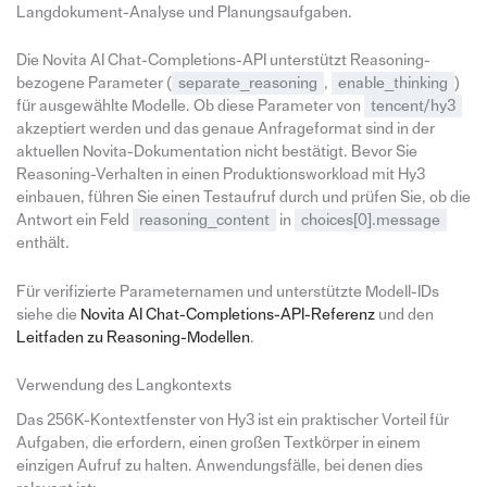
Langdokument-Analyse und Planungsaufgaben.
Die Novita AI Chat-Completions-API unterstützt Reasoning-
bezogene Parameter (
separate_reasoning
,
enable_thinking
)
für ausgewählte Modelle. Ob diese Parameter von
tencent/hy3
akzeptiert werden und das genaue Anfrageformat sind in der
aktuellen Novita-Dokumentation nicht bestätigt. Bevor Sie
Reasoning-Verhalten in einen Produktionsworkload mit Hy3
einbauen, führen Sie einen Testaufruf durch und prüfen Sie, ob die
Antwort ein Feld
reasoning_content
in
choices[0].message
enthält.
Für verifizierte Parameternamen und unterstützte Modell-IDs
siehe die
Novita AI Chat-Completions-API-Referenz
und den
Leitfaden zu Reasoning-Modellen
.
Verwendung des Langkontexts
Das 256K-Kontextfenster von Hy3 ist ein praktischer Vorteil für
Aufgaben, die erfordern, einen großen Textkörper in einem
einzigen Aufruf zu halten. Anwendungsfälle, bei denen dies