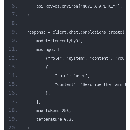
    api_key=os.environ["NOVITA_API_KEY"],
)
response = client.chat.completions.create(
    model="tencent/hy3",
    messages=[
        {"role": "system", "content": "You a
        {
            "role": "user",
            "content": "Describe the main tr
        },
    ],
    max_tokens=256,
    temperature=0.3,
)