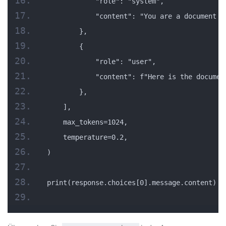
            "role": "system",
            "content": "You are a document a
        },
        {
            "role": "user",
            "content": f"Here is the documen
        },
    ],
    max_tokens=1024,
    temperature=0.2,
)
print(response.choices[0].message.content)