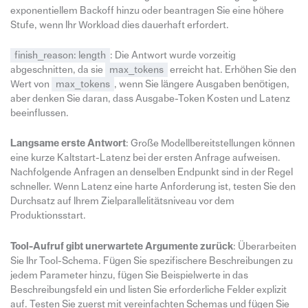
exponentiellem Backoff hinzu oder beantragen Sie eine höhere
Stufe, wenn Ihr Workload dies dauerhaft erfordert.
finish_reason: length
: Die Antwort wurde vorzeitig
abgeschnitten, da sie
max_tokens
erreicht hat. Erhöhen Sie den
Wert von
max_tokens
, wenn Sie längere Ausgaben benötigen,
aber denken Sie daran, dass Ausgabe-Token Kosten und Latenz
beeinflussen.
Langsame erste Antwort
: Große Modellbereitstellungen können
eine kurze Kaltstart-Latenz bei der ersten Anfrage aufweisen.
Nachfolgende Anfragen an denselben Endpunkt sind in der Regel
schneller. Wenn Latenz eine harte Anforderung ist, testen Sie den
Durchsatz auf Ihrem Zielparallelitätsniveau vor dem
Produktionsstart.
Tool-Aufruf gibt unerwartete Argumente zurück
: Überarbeiten
Sie Ihr Tool-Schema. Fügen Sie spezifischere Beschreibungen zu
jedem Parameter hinzu, fügen Sie Beispielwerte in das
Beschreibungsfeld ein und listen Sie erforderliche Felder explizit
auf. Testen Sie zuerst mit vereinfachten Schemas und fügen Sie