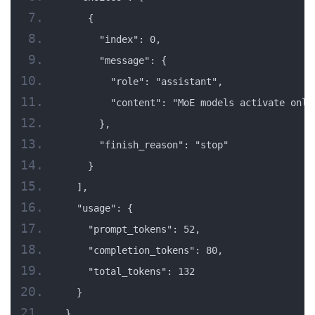
    {
      "index": 0,
      "message": {
        "role": "assistant",
        "content": "MoE models activate only
      },
      "finish_reason": "stop"
    }
  ],
  "usage": {
    "prompt_tokens": 52,
    "completion_tokens": 80,
    "total_tokens": 132
  }
}