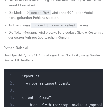
Der API-Schlüssel ist gültig und der Autorisierungs-Header ist
korrekt formatiert.
Die Modell-ID
tencent/hy3
wird ohne 404- oder Modell-
nicht-gefunden-Fehler akzeptiert.
Ihr Client kann
choices[0].message.content
parsen.
Die Token-Nutzung wird protokolliert, sodass Sie die Kosten ab
der ersten Anfrage überwachen können.
Python-Beispiel
Das OpenAI Python SDK funktioniert mit Novita AI, wenn Sie die
Basis-URL festlegen:
import os
from openai import OpenAI
client = OpenAI(
    base_url="https://api.novita.ai/openai",