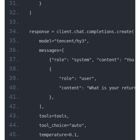
    }
]
response = client.chat.completions.create(
    model="tencent/hy3",
    messages=[
        {"role": "system", "content": "You a
        {
            "role": "user",
            "content": "What is your return 
        },
    ],
    tools=tools,
    tool_choice="auto",
    temperature=0.1,