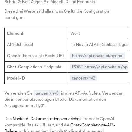
Schritt 2: Bestätigen Sie Modell-ID und Endpunkt
Diese drei Werte sind alles, was Sie für die Konfiguration
benötigen:
Element
Wert
API-Schlüssel
Ihr Novita AI API-Schlüssel, ges
OpenAI-kompatible Basis-URL
https://api.novita.ai/openai
Chat-Completions-Endpunkt
POST https://api.novita.ai/ope
Modell-ID
tencent/hy3
Verwenden Sie
tencent/hy3
in allen API-Aufrufen. Verwenden
Sie in der benutzerseitigen UI oder Dokumentation den
Anzeigenamen „Hy3“.
Das
Novita AI Dokumentationsverzeichnis
listet die OpenAI-
kompatible Basis-URL auf, und die
Chat-Completions-API-
Referenz
dokumentiert die vollständige Anfrage- und