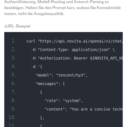
Authentifizierung, Modell-Routing und Antwort-Parsing zu
bestätigen. Halten Sie den Prompt kurz, sodass Sie Konnektivität
testen, nicht die Ausgabequalität.
cURL-Beispiel
curl "https://api.novita.ai/openai/v1/chat/c
  -H "Content-Type: application/json" \
  -H "Authorization: Bearer ${NOVITA_API_KEY
  -d '{
    "model": "tencent/hy3",
    "messages": [
      {
        "role": "system",
        "content": "You are a concise techni
      },
      {