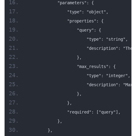
            "parameters": {
                "type": "object",
                "properties": {
                    "query": {
                        "type": "string",
                        "description": "The 
                    },
                    "max_results": {
                        "type": "integer",
                        "description": "Maxi
                    },
                },
                "required": ["query"],
            },
        },