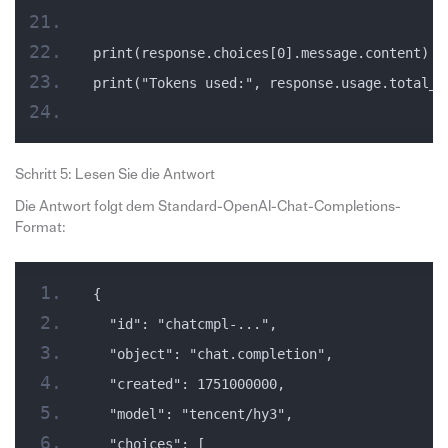
print(response.choices[0].message.content)
print("Tokens used:", response.usage.total_t
Schritt 5: Lesen Sie die Antwort
Die Antwort folgt dem Standard-OpenAI-Chat-Completions-
Format:
{
  "id": "chatcmpl-...",
  "object": "chat.completion",
  "created": 1751000000,
  "model": "tencent/hy3",
  "choices": [