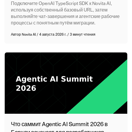
Подключите OpenAI TypeScript SDK к Novita AI,
используя собственный базовый URL, затем
выполняйте чат-завершения и агентские рабочие
процессы с понятным путём миграции.
Автор
Novita AI
/
4 августа 2026 г.
/
3 минут чтения
Что саммит Agentic AI Summit 2026 в