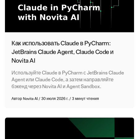
Как использовать Claude в PyCharm:
JetBrains Claude Agent, Claude Code и
Novita AI
Используйте Claude в PyCharm с JetBrains Claude
Agent или Claude Code, а затем направляйте
бэкенд через Novita AI и Agent Sandbox.
Автор
Novita AI
/
30 июля 2026 г.
/
3 минут чтения