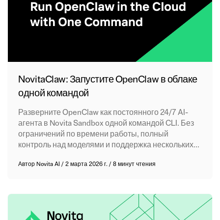
NovitaClaw: Запустите OpenClaw в облаке
одной командой
Разверните OpenClaw как постоянного 24/7 AI-
агента в Novita Sandbox одной командой CLI. Без
ограничений по времени работы, полный
контроль над моделями и поддержка нескольких...
Автор
Novita AI
/
2 марта 2026 г.
/
8 минут чтения