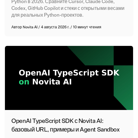
Python в 2026. Сравните Cursor, Claude Code,
Codex, GitHub Copilot и стеки с открытыми весами
для реальных Python-проектов.
Автор
Novita AI
/
4 августа 2026 г.
/
10 минут чтения
OpenAI TypeScript SDK с Novita AI:
базовый URL, примеры и Agent Sandbox