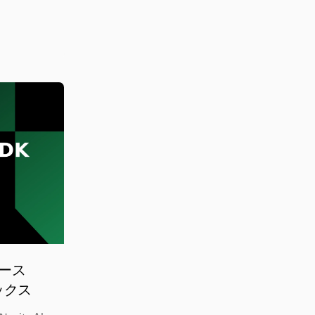
：ベース
ックス