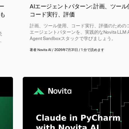
エー
AIエージェントパターン: 計画、ツー
も
コード実行、評価
計画、ツール使用、コード実行、評価のためのコ
エージェントパターンを、実践的なNovita LLM A
読
Agent Sandboxスタックで学びましょう。
由、
著者
Novita AI
/
2026年7月31日
/
1 分で読めます