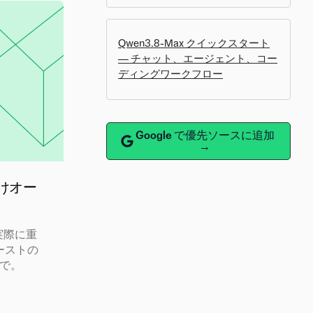
Qwen3.8-Max クイックスタート
— チャット、エージェント、コー
ディングワークフロー
Google で優先ソースに追加
→
けオー
実際に重
ーストの
まで。