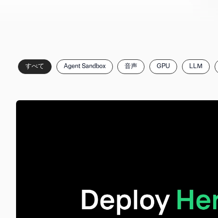
カ
すべて
Agent Sandbox
音声
GPU
LLM
テ
ゴ
リ
で
記
事
を
絞
り
込
む