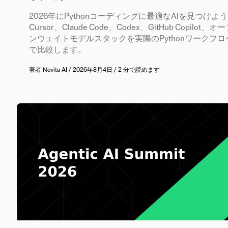
2026年にPythonコーディングに最適なAIを見つけよ
Cursor、Claude Code、Codex、GitHub Copilot、オ
ンウェイトモデルスタックを実際のPythonワークフロ
で比較します。
著者
Novita AI
/
2026年8月4日
/
2 分で読めます