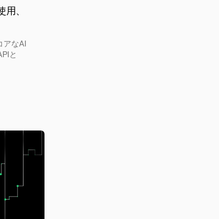
ル使用、
アなAI
PIと