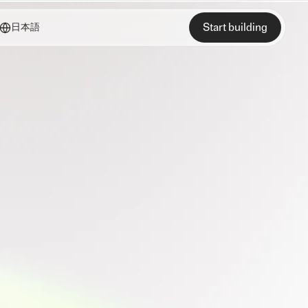
Start building
日本語