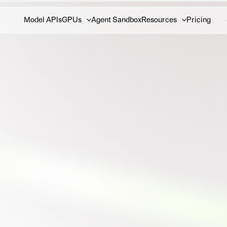
Model APIs
GPUs
Agent Sandbox
Resources
Pricing