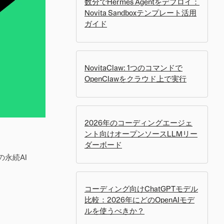
数分でHermes Agentをデプロイ：
Novita Sandboxテンプレート活用
ガイド
NovitaClaw: 1つのコマンドで
OpenClawをクラウド上で実行
2026年のコーディングエージェ
ント向けオープンソースLLMリー
ダーボード
の永続AI
コーディング向けChatGPTモデル
比較：2026年にどのOpenAIモデ
ルを使うべきか？