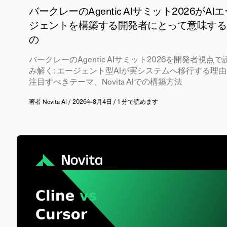
バークレーのAgentic AIサミット2026がAI
ジェントを構築する開発者にとって意味する
の
バークレーのAgentic AIサミット2026を開発者視点で
み解く: エージェント型AIが実システムへ移行する理
注目すべきテーマ、Novita AIでの構築方法
著者
Novita AI
/
2026年8月4日
/
1 分で読めます