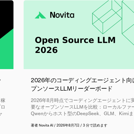
ラ
2026年のコーディングエージェント向
プンソースLLMリーダーボード
日稼
2026年8月時点でコーディングエージェントに
プロ
要なオープンソースLLMを比較：ローカルファ
ャ
Qwenからホスト型のDeepSeek、GLM、Kimi
著者
Novita AI
/
2026年8月7日
/
3 分で読めます