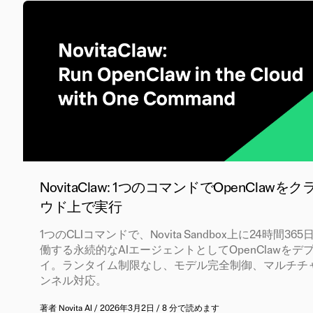
NovitaClaw: 1つのコマンドでOpenClawをク
ウド上で実行
1つのCLIコマンドで、Novita Sandbox上に24時間365
働する永続的なAIエージェントとしてOpenClawをデ
イ。ランタイム制限なし、モデル完全制御、マルチチ
ンネル対応。
著者
Novita AI
/
2026年3月2日
/
8 分で読めます