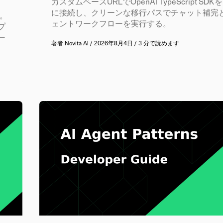
カスタムベースURLでOpenAI TypeScript SDKをNo
に接続し、クリーンな移行パスでチャット補完
う。
ェントワークフローを実行する。
ープ
ー
著者
Novita AI
/
2026年8月4日
/
3 分で読めます