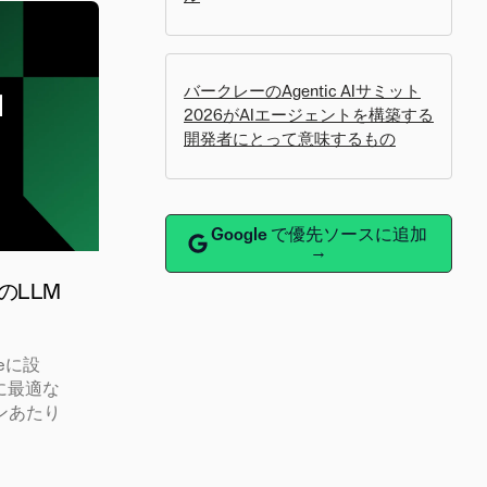
バークレーのAgentic AIサミット
2026がAIエージェントを構築する
開発者にとって意味するもの
Google で優先ソースに追加
→
上のLLM
seに設
に最適な
ンあたり