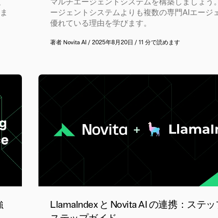
、
マルチエージェントシステムを構築しましょう
しま
ージェントシステムよりも複数の専門AIエージ
優れている理由を学びます。
著者
Novita AI
/
2025年8月20日
/
11 分で読めます
強
LlamaIndex と Novita AI の連携：ス