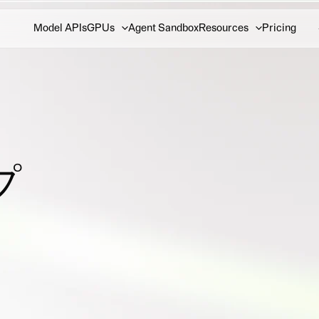
Model APIs
GPUs
Agent Sandbox
Resources
Pricing
プ