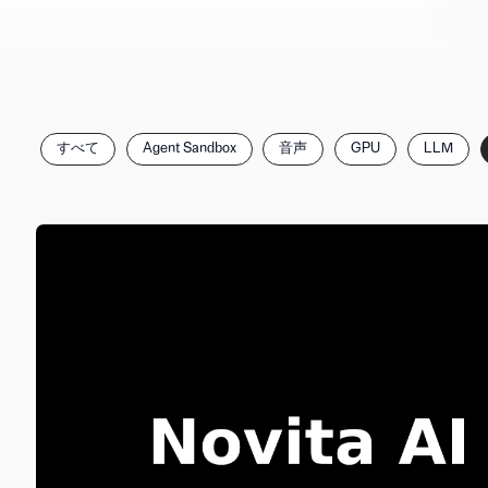
カ
すべて
Agent Sandbox
音声
GPU
LLM
テ
ゴ
リ
で
記
事
を
絞
り
込
む