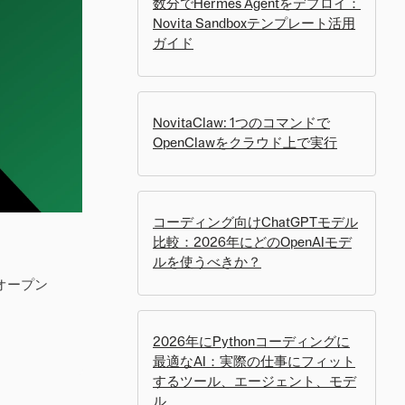
数分でHermes Agentをデプロイ：
Novita Sandboxテンプレート活用
ガイド
NovitaClaw: 1つのコマンドで
OpenClawをクラウド上で実行
コーディング向けChatGPTモデル
比較：2026年にどのOpenAIモデ
ルを使うべきか？
のオープン
2026年にPythonコーディングに
最適なAI：実際の仕事にフィット
するツール、エージェント、モデ
ル