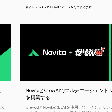
著者
Novita AI
/
2026年3月29日
/
5 分で読めます
全
NovitaとCrewAIでマルチエージェン
を構築する
のス
CrewAIとNovitaのLLMを使用して、インテリ