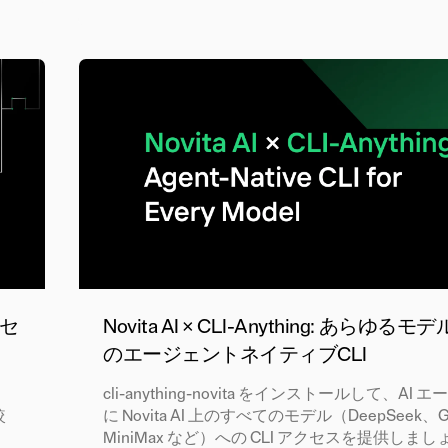
：セ
Novita AI × CLI-Anything: あらゆる
のエージェントネイティブCLI
cli-anything-novita をインストールして、AI
較
に Novita AI 上のすべてのモデル（DeepSeek、
MiniMax など）への CLI アクセスを提供しま