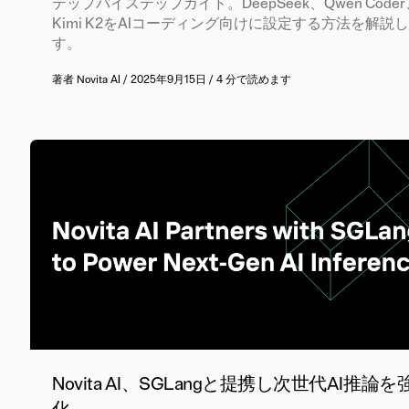
テップバイステップガイド。DeepSeek、Qwen Coder
Kimi K2をAIコーディング向けに設定する方法を解説
す。
著者
Novita AI
/
2025年9月15日
/
4 分で読めます
Novita AI、SGLangと提携し次世代AI推論を