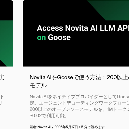
で実
Novita AIをGooseで使う方法：200以
モデル
ート
Novita AIをネイティブプロバイダーとしてGoo
リ
定。エージェント型コーディングワークフロー
200以上のオープンソースモデルを、1Mトーク
$0.02で利用可能。
著者
Novita AI
/
2026年5月17日
/
5 分で読めます