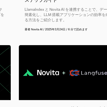
ステップガイド
サ
LlamaIndex と Novita AI を連携することで
プを
簡素化し、LLM 搭載アプリケーションの効率を
る方法をご紹介します。
著者
Novita AI
/
2025年3月24日
/
6 分で読めます