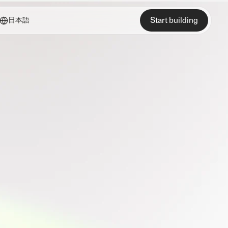
Start building
日本語