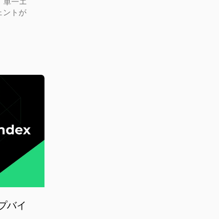
。単一エ
ェントが
テップバイ