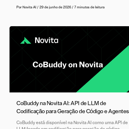
Por
Novita AI
/
29 de junho de 2026
/
7 minutos de leitura
CoBuddy na Novita AI: API de LLM de
Codificação para Geração de Código e Agentes
CoBuddy está disponível na Novita AI como uma API de
LLM focada em codificação para geração de código,