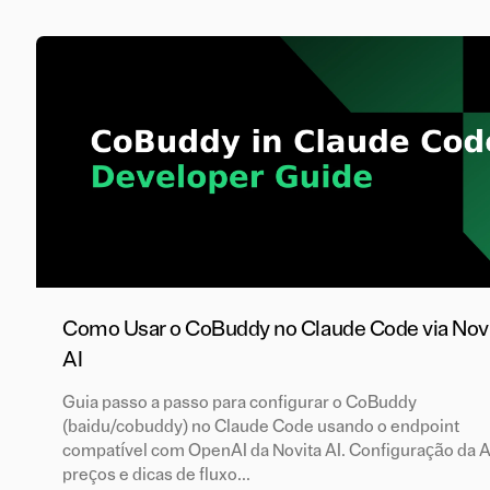
Como Usar o CoBuddy no Claude Code via Nov
AI
Guia passo a passo para configurar o CoBuddy
(baidu/cobuddy) no Claude Code usando o endpoint
compatível com OpenAI da Novita AI. Configuração da A
preços e dicas de fluxo...