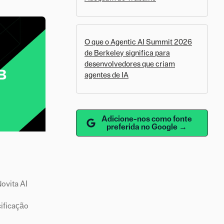
O que o Agentic AI Summit 2026
de Berkeley significa para
desenvolvedores que criam
agentes de IA
Adicione-nos como fonte
preferida no Google →
ovita AI
ificação