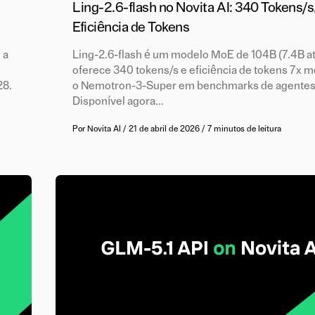
Ling-2.6-flash no Novita AI: 340 Tokens/s
Eficiência de Tokens
 a
Ling-2.6-flash é um modelo MoE de 104B (7.4B at
oferece 340 tokens/s e eficiência de tokens 7x 
28.
o Nemotron-3-Super em benchmarks de agentes
Disponível agora...
Por
Novita AI
/
21 de abril de 2026
/
7 minutos de leitura