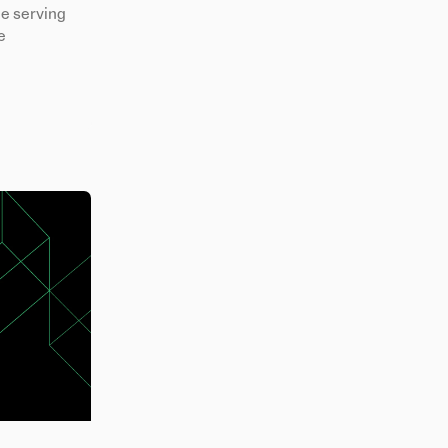
e serving
e