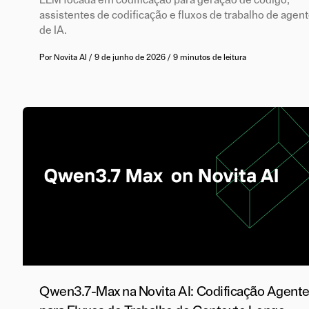
assistentes de codificação e fluxos de trabalho de agen
de IA.
Por
Novita AI
/
9 de junho de 2026
/
9 minutos de leitura
Qwen3.7-Max na Novita AI: Codificação Agent