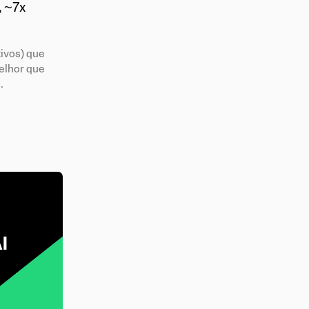
, ~7x
ivos) que
melhor que
.