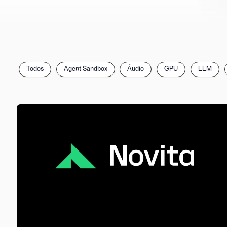
Filtrar
Todos
Agent Sandbox
Áudio
GPU
LLM
posts
por
categoria