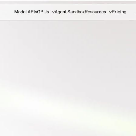
Model APIs
GPUs
Agent Sandbox
Resources
Pricing