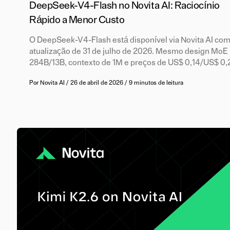
DeepSeek-V4-Flash no Novita AI: Raciocínio
Rápido a Menor Custo
O DeepSeek-V4-Flash está disponível via Novita AI com
atualização de 31 de julho de 2026. Mesmo design MoE
284B/13B, contexto de 1M e preços de US$ 0,14/US$ 0,
Por
Novita AI
/
26 de abril de 2026
/
9 minutos de leitura