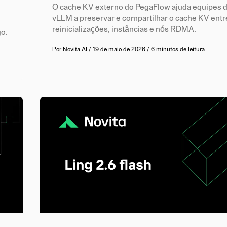
O cache KV externo do PegaFlow ajuda equipes d
vLLM a preservar e compartilhar o cache KV entr
reinicializações, instâncias e nós RDMA.
go.
Por
Novita AI
/
19 de maio de 2026
/
6 minutos de leitura