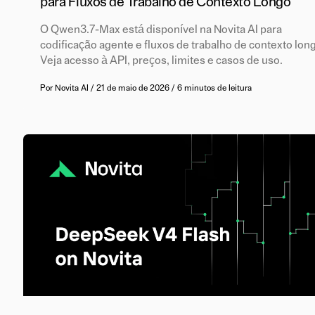
para Fluxos de Trabalho de Contexto Longo
O Qwen3.7-Max está disponível na Novita AI para
codificação agente e fluxos de trabalho de contexto lon
Veja acesso à API, preços, limites e casos de uso.
Por
Novita AI
/
21 de maio de 2026
/
6 minutos de leitura