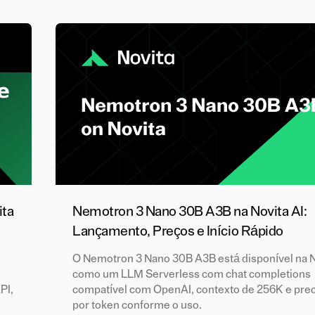
ita
Nemotron 3 Nano 30B A3B na Novita AI:
Lançamento, Preços e Início Rápido
O Nemotron 3 Nano 30B A3B está disponível na N
como um LLM Serverless com chat completions
PI,
compatível com OpenAI, contexto de 256K e prec
por token conforme o uso.