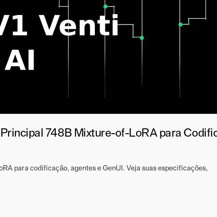
 Principal 748B Mixture-of-LoRA para Codifi
RA para codificação, agentes e GenUI. Veja suas especificações,