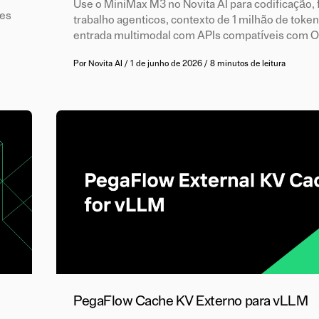
Use o MiniMax M3 no Novita AI para codificação, 
tes
trabalho agenticos, contexto de 1 milhão de token
entrada multimodal com APIs compatíveis com O
Por
Novita AI
/
1 de junho de 2026
/
8 minutos de leitura
e
PegaFlow Cache KV Externo para vLLM