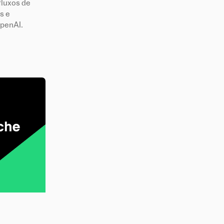
fluxos de
s e
penAI.