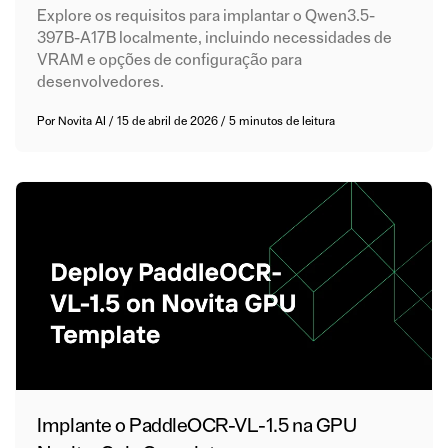
Explore os requisitos para implantar o Qwen3.5-
397B-A17B localmente, incluindo necessidades de
VRAM e opções de configuração para
desenvolvedores.
Por
Novita AI
/
15 de abril de 2026
/
5 minutos de leitura
Implante o PaddleOCR-VL-1.5 na GPU