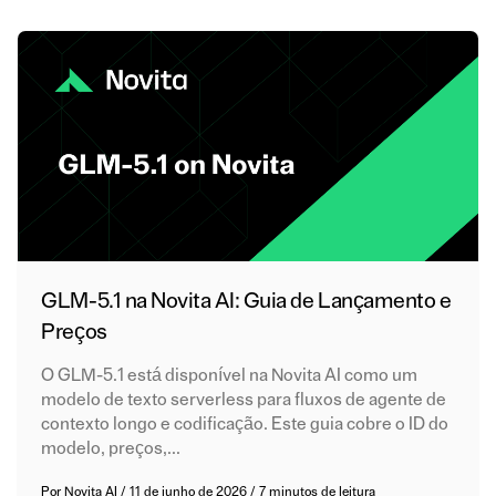
GLM-5.1 na Novita AI: Guia de Lançamento e
Preços
O GLM-5.1 está disponível na Novita AI como um
modelo de texto serverless para fluxos de agente de
contexto longo e codificação. Este guia cobre o ID do
modelo, preços,...
Por
Novita AI
/
11 de junho de 2026
/
7 minutos de leitura