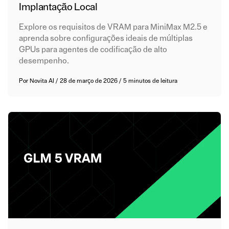
Implantação Local
Explore os requisitos de VRAM para MiniMax M2.5 e
aprenda sobre configurações ideais de múltiplas
GPUs para agentes de codificação de alto
desempenho.
Por
Novita AI
/
28 de março de 2026
/
5 minutos de leitura