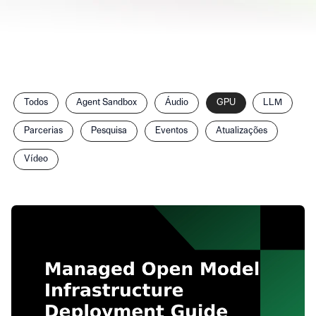
Filtrar
Todos
Agent Sandbox
Áudio
GPU
LLM
posts
por
Parcerias
Pesquisa
Eventos
Atualizações
categoria
Vídeo