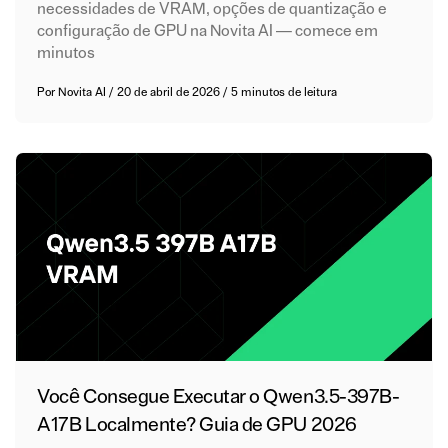
necessidades de VRAM, opções de quantização e
configuração de GPU na Novita AI — comece em
minutos
Por
Novita AI
/
20 de abril de 2026
/
5 minutos de leitura
Você Consegue Executar o Qwen3.5-397B-
A17B Localmente? Guia de GPU 2026