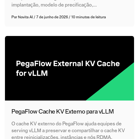
implantação, modelo de precificação,...
Por
Novita AI
/
7 de junho de 2026
/
10 minutos de leitura
PegaFlow Cache KV Externo para vLLM
O cache KV externo do PegaFlow ajuda equipes de
serving vLLM a preservar e compartilhar o cache KV
entre reinicializações, instâncias e nós RDMA.