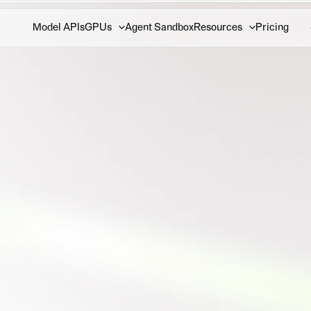
Model APIs
GPUs
Agent Sandbox
Resources
Pricing