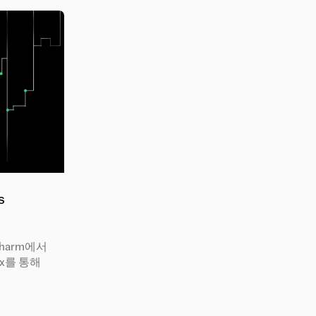
s
yCharm에서
box를 통해