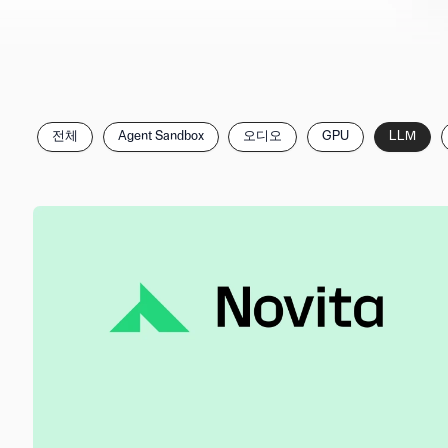
카
전체
Agent Sandbox
오디오
GPU
LLM
테
고
리
별
게
시
글
필
터
링