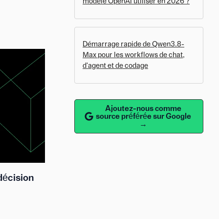
modèle OpenAI utiliser en 2026 ?
Démarrage rapide de Qwen3.8-
Max pour les workflows de chat,
d'agent et de codage
Ajoutez-nous comme
source préférée sur Google
→
décision