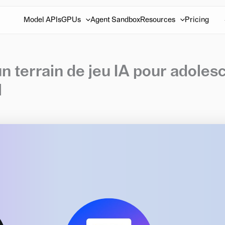
Model APIs
GPUs
Agent Sandbox
Resources
Pricing
n terrain de jeu IA pour adoles
l