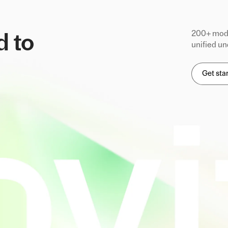
200+ mode
d to
unified un
Get sta