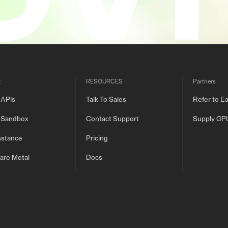
t
RESOURCES
Partners
 APIs
Talk To Sales
Refer to E
 Sandbox
Contact Support
Supply GP
nstance
Pricing
are Metal
Docs