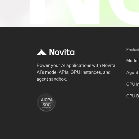
Produc
Model
Power your AI applications with Novita
AI's model APIs, GPU instances, and
Agent
agent sandbox.
GPU I
GPU B