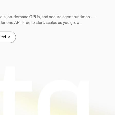
ls, on-demand GPUs, and secure agent runtimes —
der one API. Free to start, scales as you grow.
rted >