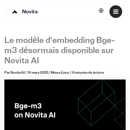
Novita
Français
Le modèle d'embedding Bge-
m3 désormais disponible sur
Novita AI
Par
Novita AI
/
14 mars 2025
/
Mises à jour
/
6 minutes de lecture