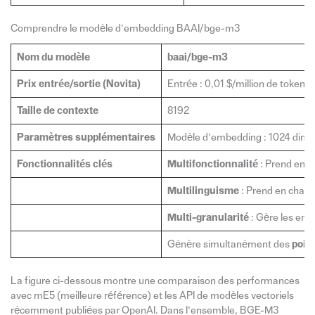
Comprendre le modèle d’embedding BAAI/bge-m3
Nom du modèle
baai/bge-m3
Prix entrée/sortie (Novita)
Entrée : 0,01 $/million de tokens
Taille de contexte
8192
Paramètres supplémentaires
Modèle d’embedding : 1024 dime
Fonctionnalités clés
Multifonctionnalité
: Prend en c
Multilinguisme
: Prend en charg
Multi-granularité
: Gère les ent
Génère simultanément des
poid
La figure ci-dessous montre une comparaison des performances
avec mE5 (meilleure référence) et les API de modèles vectoriels
récemment publiées par OpenAI. Dans l’ensemble, BGE-M3