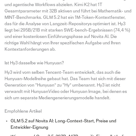
und agentische Workflows abzielen. Kimi K2 hat 1T
Gesamtparameter mit 32B aktiven und führt bei Mathematik- und
MINT-Benchmarks. GLM 5.2 hat ein 1M-Token-Kontextfenster,
das für die Analyse von Langzeit-Repositorys optimiert ist. Hy3
liegt bei 295B/21B mit starken SWE-bench-Ergebnissen (74,4 %)
und einer kostenlosen Einführungsphase auf Novita AI. Die
richtige Wahl hängt von Ihrer spezifischen Aufgabe und Ihren
Kontextanforderungen ab.
Ist Hy3 dasselbe wie Hunyuan?
Hy3 wird vom selben Tencent-Team entwickelt, das auch die
Hunyuan-Modellreihe gebaut hat. Das Team hat sich mit dieser
Generation von “Hunyuan” zu “Hy” umbenannt. Hy3 ist nicht
verwandt mit HunyuanVideo oder Hunyuan Image, bei denen es
sich um separate Mediengenerierungsmodelle handelt.
Empfohlene Artikel
GLM 5.2 auf Novita AI: Long-Context-Start, Preise und
Entwickler-Eignung