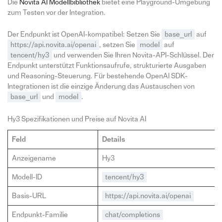
Die
Novita AI Modellbibliothek
bietet eine Playground-Umgebung
zum Testen vor der Integration.
Der Endpunkt ist OpenAI-kompatibel: Setzen Sie
base_url
auf
https://api.novita.ai/openai
, setzen Sie
model
auf
tencent/hy3
und verwenden Sie Ihren Novita-API-Schlüssel. Der
Endpunkt unterstützt Funktionsaufrufe, strukturierte Ausgaben
und Reasoning-Steuerung. Für bestehende OpenAI SDK-
Integrationen ist die einzige Änderung das Austauschen von
base_url
und
model
.
Hy3 Spezifikationen und Preise auf Novita AI
Feld
Details
Anzeigename
Hy3
Modell-ID
tencent/hy3
Basis-URL
https://api.novita.ai/openai
Endpunkt-Familie
chat/completions