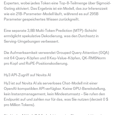
Experten, wobei jedes Token eine Top-8-Teilmenge über Sigmoid-
Gating aktiviert. Das Ergebnis ist ein Modell, das zur Inferenzzeit
wie ein 21B-Parameter-Modell läuft, während es auf 295B
Parameter gespeichertes Wissen zurückgreift.
Eine separate 3,8B Multi-Token Prediction (MTP)-Schicht
ermöglicht spekulative Dekodierung, was den Durchsatz in
Serving-Umgebungen verbessert.
Die Aufmerksamkeit verwendet Grouped Query Attention (GQA)
mit 64 Query-Köpfen und 8 Key-Value-Köpfen, QK-RMSNorm
pro Kopf und RoPE-Positionskodierung.
Hy3 API-Zugriff auf Novita AI
Hy3 ist auf Novita AI als serverloses Chat-Modell mit einer
OpenAI-kompatiblen API verfügbar. Keine GPU-Bereitstellung,
kein Instanzmanagement, kein Mindestumsatz – Sie rufen den
Endpunkt auf und zahlen nur für das, was Sie nutzen (derzeit 0 $
pro Million Tokens).