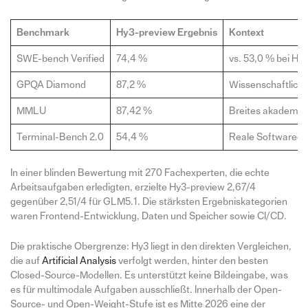
Benchmark
Hy3-preview Ergebnis
Kontext
SWE-bench Verified
74,4 %
vs. 53,0 % bei Hy
GPQA Diamond
87,2 %
Wissenschaftliche
MMLU
87,42 %
Breites akademis
Terminal-Bench 2.0
54,4 %
Reale Softwareen
In einer blinden Bewertung mit 270 Fachexperten, die echte
Arbeitsaufgaben erledigten, erzielte Hy3-preview 2,67/4
gegenüber 2,51/4 für GLM5.1. Die stärksten Ergebniskategorien
waren Frontend-Entwicklung, Daten und Speicher sowie CI/CD.
Die praktische Obergrenze: Hy3 liegt in den direkten Vergleichen,
die auf
Artificial Analysis
verfolgt werden, hinter den besten
Closed-Source-Modellen. Es unterstützt keine Bildeingabe, was
es für multimodale Aufgaben ausschließt. Innerhalb der Open-
Source- und Open-Weight-Stufe ist es Mitte 2026 eine der