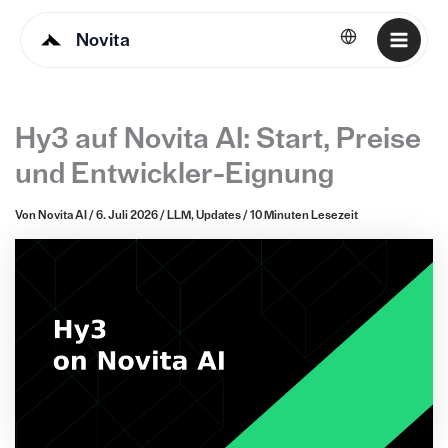
Novita
Deutsch
Hy3 auf Novita AI: Start, Preise
und Entwickler-Eignung
Von
Novita AI
/
6. Juli 2026
/
LLM
,
Updates
/
10 Minuten Lesezeit