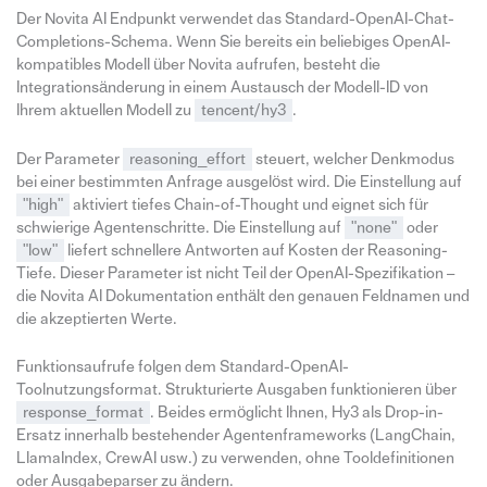
Der Novita AI Endpunkt verwendet das Standard-OpenAI-Chat-
Completions-Schema. Wenn Sie bereits ein beliebiges OpenAI-
kompatibles Modell über Novita aufrufen, besteht die
Integrationsänderung in einem Austausch der Modell-ID von
Ihrem aktuellen Modell zu
tencent/hy3
.
Der Parameter
reasoning_effort
steuert, welcher Denkmodus
bei einer bestimmten Anfrage ausgelöst wird. Die Einstellung auf
"high"
aktiviert tiefes Chain-of-Thought und eignet sich für
schwierige Agentenschritte. Die Einstellung auf
"none"
oder
"low"
liefert schnellere Antworten auf Kosten der Reasoning-
Tiefe. Dieser Parameter ist nicht Teil der OpenAI-Spezifikation –
die Novita AI Dokumentation enthält den genauen Feldnamen und
die akzeptierten Werte.
Funktionsaufrufe folgen dem Standard-OpenAI-
Toolnutzungsformat. Strukturierte Ausgaben funktionieren über
response_format
. Beides ermöglicht Ihnen, Hy3 als Drop-in-
Ersatz innerhalb bestehender Agentenframeworks (LangChain,
LlamaIndex, CrewAI usw.) zu verwenden, ohne Tooldefinitionen
oder Ausgabeparser zu ändern.