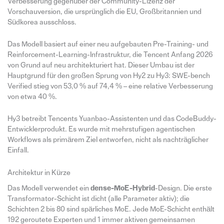
Verbesserung gegenüber der Community-Lizenz der
Vorschauversion, die ursprünglich die EU, Großbritannien und
Südkorea ausschloss.
Das Modell basiert auf einer neu aufgebauten Pre-Training- und
Reinforcement-Learning-Infrastruktur, die Tencent Anfang 2026
von Grund auf neu architekturiert hat. Dieser Umbau ist der
Hauptgrund für den großen Sprung von Hy2 zu Hy3: SWE-bench
Verified stieg von 53,0 % auf 74,4 % – eine relative Verbesserung
von etwa 40 %.
Hy3 betreibt Tencents Yuanbao-Assistenten und das CodeBuddy-
Entwicklerprodukt. Es wurde mit mehrstufigen agentischen
Workflows als primärem Ziel entworfen, nicht als nachträglicher
Einfall.
Architektur in Kürze
Das Modell verwendet ein
dense-MoE-Hybrid
-Design. Die erste
Transformator-Schicht ist dicht (alle Parameter aktiv); die
Schichten 2 bis 80 sind spärliches MoE. Jede MoE-Schicht enthält
192 geroutete Experten und 1 immer aktiven gemeinsamen