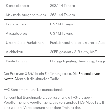
Kontextfenster
262.144 Tokens
Maximale Ausgabetokens
262.144 Tokens
Eingabepreis
0 $ / M Tokens
Ausgabepreis
0 $ / M Tokens
Unterstützte Funktionen
Funktionsaufrufe, strukturierte Ausg
Architektur
295B gesamt / 21B aktiv, MoE
Beste Eignung
Coding-Agenten, Reasoning, Long-Co
Der Preis von 0 $/M ist ein Einführungspreis. Die
Preisseite von
Novita AI
enthält die aktuellen Tarife.
Hy3 Benchmark- und Leistungssignale
Tencent hat Benchmark-Ergebnisse für die Hy3-preview-
Veröffentlichung veröffentlicht; das vollständige Hy3-Modell stellt
eine weitere Verbesserung nach dem Training dar.