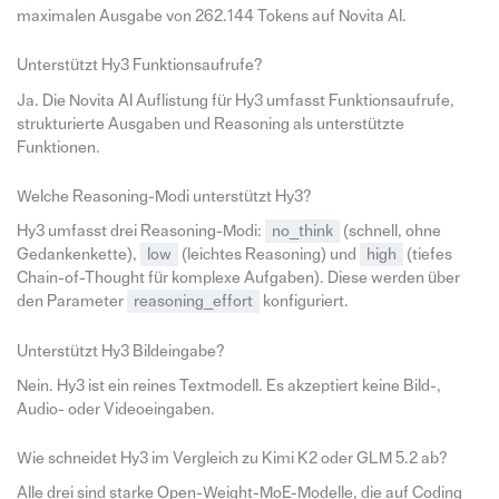
maximalen Ausgabe von 262.144 Tokens auf Novita AI.
Unterstützt Hy3 Funktionsaufrufe?
Ja. Die Novita AI Auflistung für Hy3 umfasst Funktionsaufrufe,
strukturierte Ausgaben und Reasoning als unterstützte
Funktionen.
Welche Reasoning-Modi unterstützt Hy3?
Hy3 umfasst drei Reasoning-Modi:
no_think
(schnell, ohne
Gedankenkette),
low
(leichtes Reasoning) und
high
(tiefes
Chain-of-Thought für komplexe Aufgaben). Diese werden über
den Parameter
reasoning_effort
konfiguriert.
Unterstützt Hy3 Bildeingabe?
Nein. Hy3 ist ein reines Textmodell. Es akzeptiert keine Bild-,
Audio- oder Videoeingaben.
Wie schneidet Hy3 im Vergleich zu Kimi K2 oder GLM 5.2 ab?
Alle drei sind starke Open-Weight-MoE-Modelle, die auf Coding