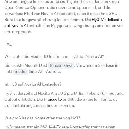
Anwendungsfälle, die es adressiert, gehört es zu den stärkeren
Open-Source-Optionen, die derzeit verfügbar sind, und der
serverlose Pfad von Novita AI bedeutet, dass Sie es ohne GPU-
Bereitstellungsverpflichtung testen können. Die
Hy3-Modellseite
auf Novita AI
enthält eine Playground-Umgebung zum Testen vor
der Integration.
FAQ
Wie lautet die Modell-ID für Tencent Hy3 auf Novita AI?
Die exakte Modell-ID ist
tencent/hy3
. Verwenden Sie diese im
Feld
model
Ihrer API-Aufrufe.
Ist Hy3 auf Novita AI kostenlos?
Hy3 ist derzeit auf Novita AI zu 0 $ pro Million Tokens für Input und
Output erhältlich. Die
Preisseite
enthält die aktuellen Tarife, da
sich Einführungspreise ändern können.
Wie groß ist das Kontextfenster von Hy3?
Hy3 unterstützt ein 262.144-Token-Kontextfenster mit einer