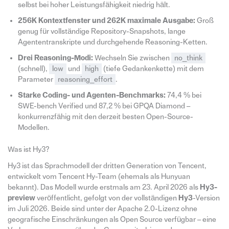
selbst bei hoher Leistungsfähigkeit niedrig hält.
256K Kontextfenster und 262K maximale Ausgabe:
Groß
genug für vollständige Repository-Snapshots, lange
Agententranskripte und durchgehende Reasoning-Ketten.
Drei Reasoning-Modi:
Wechseln Sie zwischen
no_think
(schnell),
low
und
high
(tiefe Gedankenkette) mit dem
Parameter
reasoning_effort
.
Starke Coding- und Agenten-Benchmarks:
74,4 % bei
SWE-bench Verified und 87,2 % bei GPQA Diamond –
konkurrenzfähig mit den derzeit besten Open-Source-
Modellen.
Was ist Hy3?
Hy3 ist das Sprachmodell der dritten Generation von Tencent,
entwickelt vom Tencent Hy-Team (ehemals als Hunyuan
bekannt). Das Modell wurde erstmals am 23. April 2026 als
Hy3-
preview
veröffentlicht, gefolgt von der vollständigen
Hy3
-Version
im Juli 2026. Beide sind unter der Apache 2.0-Lizenz ohne
geografische Einschränkungen als Open Source verfügbar – eine