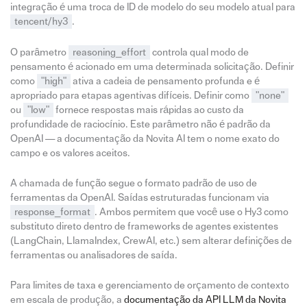
integração é uma troca de ID de modelo do seu modelo atual para
tencent/hy3
.
O parâmetro
reasoning_effort
controla qual modo de
pensamento é acionado em uma determinada solicitação. Definir
como
"high"
ativa a cadeia de pensamento profunda e é
apropriado para etapas agentivas difíceis. Definir como
"none"
ou
"low"
fornece respostas mais rápidas ao custo da
profundidade de raciocínio. Este parâmetro não é padrão da
OpenAI — a documentação da Novita AI tem o nome exato do
campo e os valores aceitos.
A chamada de função segue o formato padrão de uso de
ferramentas da OpenAI. Saídas estruturadas funcionam via
response_format
. Ambos permitem que você use o Hy3 como
substituto direto dentro de frameworks de agentes existentes
(LangChain, LlamaIndex, CrewAI, etc.) sem alterar definições de
ferramentas ou analisadores de saída.
Para limites de taxa e gerenciamento de orçamento de contexto
em escala de produção, a
documentação da API LLM da Novita