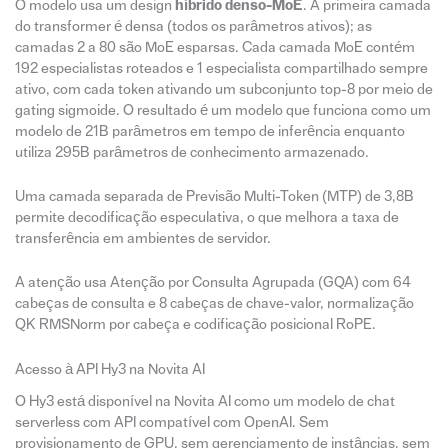
O modelo usa um design
híbrido denso-MoE
. A primeira camada
do transformer é densa (todos os parâmetros ativos); as
camadas 2 a 80 são MoE esparsas. Cada camada MoE contém
192 especialistas roteados e 1 especialista compartilhado sempre
ativo, com cada token ativando um subconjunto top-8 por meio de
gating sigmoide. O resultado é um modelo que funciona como um
modelo de 21B parâmetros em tempo de inferência enquanto
utiliza 295B parâmetros de conhecimento armazenado.
Uma camada separada de Previsão Multi-Token (MTP) de 3,8B
permite decodificação especulativa, o que melhora a taxa de
transferência em ambientes de servidor.
A atenção usa Atenção por Consulta Agrupada (GQA) com 64
cabeças de consulta e 8 cabeças de chave-valor, normalização
QK RMSNorm por cabeça e codificação posicional RoPE.
Acesso à API Hy3 na Novita AI
O Hy3 está disponível na Novita AI como um modelo de chat
serverless com API compatível com OpenAI. Sem
provisionamento de GPU, sem gerenciamento de instâncias, sem