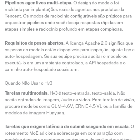
Pipelines agentivos multi-etapa.
O design do modelo foi
moldado por implantações reais de agentes nos produtos da
Tencent. Os modos de raciocínio configuráveis são práticos para
orquestrar pipelines onde você deseja respostas rápidas em
etapas simples e raciocínio profundo em etapas complexas.
Requisitos de pesos abertos.
A licença Apache 2.0 significa que
os pesos do modelo estão disponíveis para inspeção, ajuste fino e
auto-hospedagem. Se sua equipe precisa auditar o modelo ou
executá-lo em um ambiente controlado, a API hospedada e o
caminho auto-hospedado coexistem.
Quando Não Usar o Hy3
Tarefas multimodais.
Hy3 é texto-entrada, texto-saída. Não
aceita entradas de imagem, áudio ou vídeo. Para tarefas de visão,
procure modelos como GLM-4.6V, ERNIE 4.5 VL ou a família de
modelos de imagem Hunyuan.
Tarefas que exigem latência de submilissegundo em escala.
O
roteamento MoE adiciona sobrecarga em comparação com
modelos densos de contagem equivalente de parâmetros ativos.