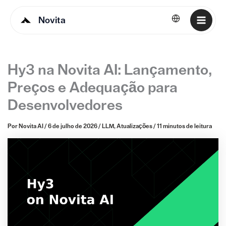
Novita
Português
Hy3 na Novita AI: Lançamento,
Preços e Adequação para
Desenvolvedores
Por
Novita AI
/
6 de julho de 2026
/
LLM
,
Atualizações
/
11 minutos de leitura