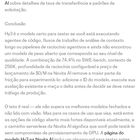
AI
cobre detalhes de taxa de transferência e padrões de
solicitação.
Conclusão
Hy3 é o modelo certo para testar se você está executando
agentes de código, fluxos de trabalho de análise de contexto
longo ou pipelines de raciocínio agentivos e ainda não encontrou
um modelo de peso aberto que corresponda ao seu nível de
qualidade. A combinação de 74,4% no SWE-bench, contexto de
256K, profundidade de raciocínio configurável e preço de
lançamento de $0/M na Novita AI remove a maior parte da
fricção para experimentá-lo: adicione o ID do modelo, execute sua
avaliação existente e meça o delta antes de decidir se deve rotear
tráfego de produção.
O teto é real — ele não supera os melhores modelos fechados e
não lida com visão. Mas para os casos de uso que visa, está entre
as opções de código aberto mais fortes disponíveis atualmente, e
o caminho serverless da Novita AI significa que você pode testá-lo
sem compromisso de provisionamento de GPU. A
página do
modelo Hy3 na Novita AI
inclui um playground para testar antes