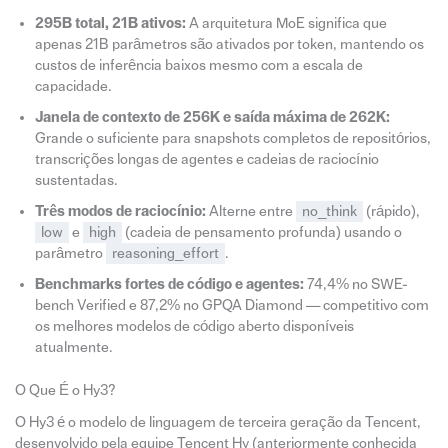
295B total, 21B ativos:
A arquitetura MoE significa que
apenas 21B parâmetros são ativados por token, mantendo os
custos de inferência baixos mesmo com a escala de
capacidade.
Janela de contexto de 256K e saída máxima de 262K:
Grande o suficiente para snapshots completos de repositórios,
transcrições longas de agentes e cadeias de raciocínio
sustentadas.
Três modos de raciocínio:
Alterne entre
no_think
(rápido),
low
e
high
(cadeia de pensamento profunda) usando o
parâmetro
reasoning_effort
.
Benchmarks fortes de código e agentes:
74,4% no SWE-
bench Verified e 87,2% no GPQA Diamond — competitivo com
os melhores modelos de código aberto disponíveis
atualmente.
O Que É o Hy3?
O Hy3 é o modelo de linguagem de terceira geração da Tencent,
desenvolvido pela equipe Tencent Hy (anteriormente conhecida