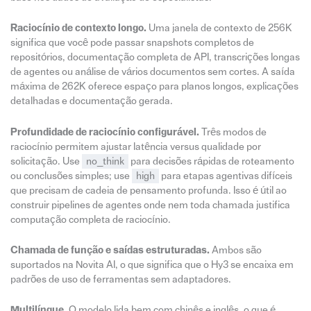
Raciocínio de contexto longo.
Uma janela de contexto de 256K
significa que você pode passar snapshots completos de
repositórios, documentação completa de API, transcrições longas
de agentes ou análise de vários documentos sem cortes. A saída
máxima de 262K oferece espaço para planos longos, explicações
detalhadas e documentação gerada.
Profundidade de raciocínio configurável.
Três modos de
raciocínio permitem ajustar latência versus qualidade por
solicitação. Use
no_think
para decisões rápidas de roteamento
ou conclusões simples; use
high
para etapas agentivas difíceis
que precisam de cadeia de pensamento profunda. Isso é útil ao
construir pipelines de agentes onde nem toda chamada justifica
computação completa de raciocínio.
Chamada de função e saídas estruturadas.
Ambos são
suportados na Novita AI, o que significa que o Hy3 se encaixa em
padrões de uso de ferramentas sem adaptadores.
Multilíngue.
O modelo lida bem com chinês e inglês, o que é