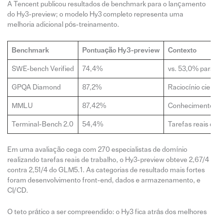
A Tencent publicou resultados de benchmark para o lançamento
do Hy3-preview; o modelo Hy3 completo representa uma
melhoria adicional pós-treinamento.
Benchmark
Pontuação Hy3-preview
Contexto
SWE-bench Verified
74,4%
vs. 53,0% para H
GPQA Diamond
87,2%
Raciocínio cient
MMLU
87,42%
Conhecimento a
Terminal-Bench 2.0
54,4%
Tarefas reais de
Em uma avaliação cega com 270 especialistas de domínio
realizando tarefas reais de trabalho, o Hy3-preview obteve 2,67/4
contra 2,51/4 do GLM5.1. As categorias de resultado mais fortes
foram desenvolvimento front-end, dados e armazenamento, e
CI/CD.
O teto prático a ser compreendido: o Hy3 fica atrás dos melhores