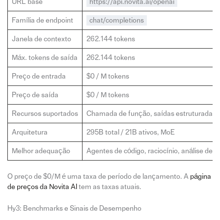
URL base
https://api.novita.ai/openai
Família de endpoint
chat/completions
Janela de contexto
262.144 tokens
Máx. tokens de saída
262.144 tokens
Preço de entrada
$0 / M tokens
Preço de saída
$0 / M tokens
Recursos suportados
Chamada de função, saídas estruturadas, r
Arquitetura
295B total / 21B ativos, MoE
Melhor adequação
Agentes de código, raciocínio, análise de c
O preço de $0/M é uma taxa de período de lançamento. A
página
de preços da Novita AI
tem as taxas atuais.
Hy3: Benchmarks e Sinais de Desempenho