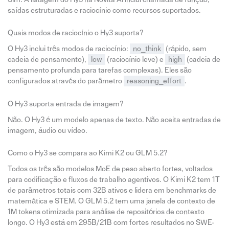
saídas estruturadas e raciocínio como recursos suportados.
Quais modos de raciocínio o Hy3 suporta?
O Hy3 inclui três modos de raciocínio:
no_think
(rápido, sem
cadeia de pensamento),
low
(raciocínio leve) e
high
(cadeia de
pensamento profunda para tarefas complexas). Eles são
configurados através do parâmetro
reasoning_effort
.
O Hy3 suporta entrada de imagem?
Não. O Hy3 é um modelo apenas de texto. Não aceita entradas de
imagem, áudio ou vídeo.
Como o Hy3 se compara ao Kimi K2 ou GLM 5.2?
Todos os três são modelos MoE de peso aberto fortes, voltados
para codificação e fluxos de trabalho agentivos. O Kimi K2 tem 1T
de parâmetros totais com 32B ativos e lidera em benchmarks de
matemática e STEM. O GLM 5.2 tem uma janela de contexto de
1M tokens otimizada para análise de repositórios de contexto
longo. O Hy3 está em 295B/21B com fortes resultados no SWE-