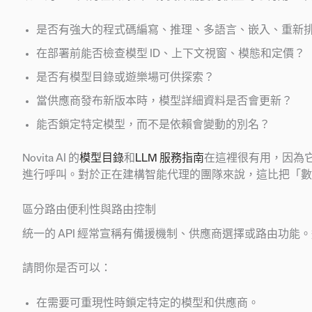
是否有強大的程式碼編寫、推理、多語言、嵌入、重新
在部署前能否檢查模型 ID、上下文視窗、模態和定價？
是否有模型目錄或遊樂場可供探索？
當供應商發布新版本時，模型詳細資料是否會更新？
能否鎖定特定模型，而不是依賴會變動的別名？
Novita AI 的
模型目錄
和
LLM 服務指南
在這裡很有用，因為它們
進行呼叫。對於正在建構智能代理的團隊來說，這比把「數
區分路由便利性與路由控制
統一的 API 經常宣稱有備援機制、供應商選擇或路由功
請問你是否可以：
在需要可重現性時鎖定特定的模型和供應商。