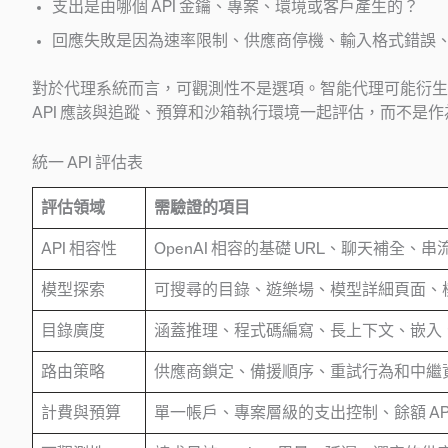
支出是由哪個 API 金鑰、專案、環境或客戶產生的？
回應失敗是因為速率限制、供應商停機、輸入格式錯誤
對於代理系統而言，可觀測性不是選項。智能代理可能衍生
API 應該與追蹤、預算和沙箱執行環境一起評估，而不是
統一 API 評估表
評估領域
需驗證的項目
API 相容性
OpenAI 相容的基礎 URL、聊天補
模型探索
可搜尋的目錄、遊樂場、模型詳細頁面、模
目錄廣度
涵蓋推理、程式碼編寫、長上下文、嵌入
路由策略
供應商鎖定、備援順序、重試行為和中繼
計費與預算
單一帳戶、專案層級的支出控制、餘額 A