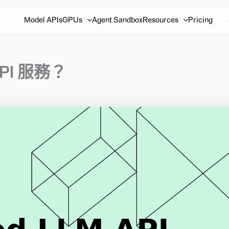
Model APIs
GPUs
Agent Sandbox
Resources
Pricing
I 服務？