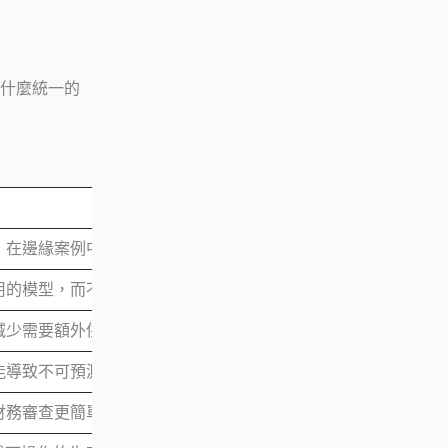
什麼統一的
」在邊緣案例中出錯
用的模型，而不是盲目猜測
減少需要額外供應商的需求
能導致不可預測的輸出
財務審查更簡單