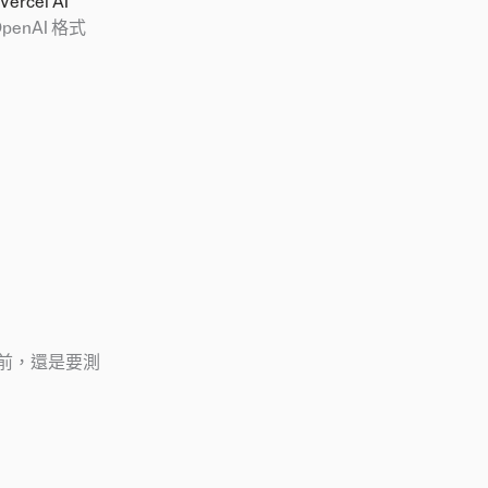
Vercel AI
nAI 格式
前，還是要測