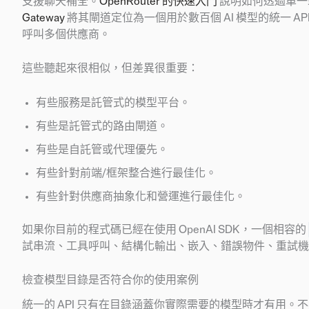
支援聊天補全。
OpenRouter 的快速入門
說明如何透過單一端
Gateway
將其閘道定位為一個用於數百個 AI 模型的統一 A
呼叫多個供應商。
這些聽起來很相似，但差異很重要：
有些服務是託管式的模型平台。
有些是託管式的路由閘道。
有些是自託管或代理優先。
有些針對前端/框架整合進行最佳化。
有些針對供應商抽象化和營運進行最佳化。
如果你目前的程式碼已經在使用 OpenAI SDK，一個相容的
試串流、工具呼叫、結構化輸出、嵌入、錯誤物件、重試機
檢查模型目錄是否符合你的使用案例
統一的 API 只有在目錄涵蓋你實際需要的模型時才有用。