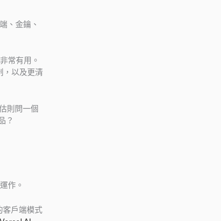
戶端、金鑰、
非常有用。
制，以及更清
評估則問一個
品？
運作。
格的客戶端模式