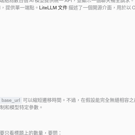
點為數百個 AI 模型提供統一 API，並顯示一個聊天補全請求。
PI，提供單一端點。
LiteLLM 文件
描述了一個開源介面，用於以 Ope
base_url
可以縮短遷移時間。不過，在假設能完全無縫相容之
制和模型特定參數。
不要只看標題上的數量，要問：