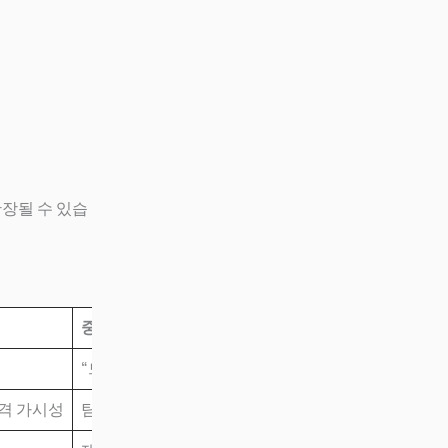
확장될 수 있습
중요한 이유
“드롭인” 마이그레이션이 에지 케이스를 깨뜨리는 것
가격 가시성
팀이 추측 대신 목적에 맞는 모델을 선택하도록 지원