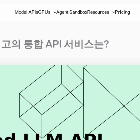
Model APIs
GPUs
Agent Sandbox
Resources
Pricing
고의 통합 API 서비스는?