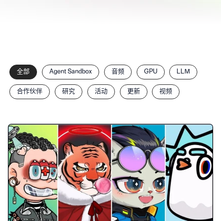
按
全部
Agent Sandbox
音频
GPU
LLM
分
类
合作伙伴
研究
活动
更新
视频
筛
选
文
章