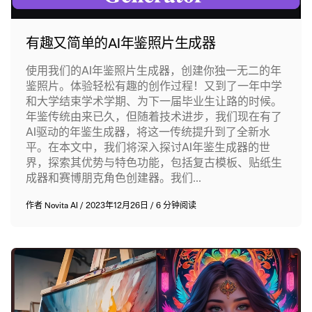
有趣又简单的AI年鉴照片生成器
使用我们的AI年鉴照片生成器，创建你独一无二的年
鉴照片。体验轻松有趣的创作过程！又到了一年中学
和大学结束学术学期、为下一届毕业生让路的时候。
年鉴传统由来已久，但随着技术进步，我们现在有了
AI驱动的年鉴生成器，将这一传统提升到了全新水
平。在本文中，我们将深入探讨AI年鉴生成器的世
界，探索其优势与特色功能，包括复古模板、贴纸生
成器和赛博朋克角色创建器。我们...
作者
Novita AI
/
2023年12月26日
/
6 分钟阅读