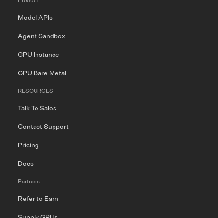
Product
Model APIs
Agent Sandbox
GPU Instance
GPU Bare Metal
RESOURCES
Talk To Sales
Contact Support
Pricing
Docs
Partners
Refer to Earn
Supply GPUs