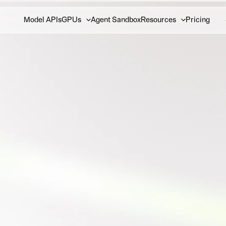
Model APIs
GPUs
Agent Sandbox
Resources
Pricing