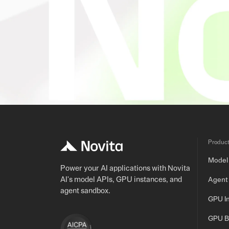
Produc
Model
Power your AI applications with Novita
AI's model APIs, GPU instances, and
Agent
agent sandbox.
GPU I
GPU B