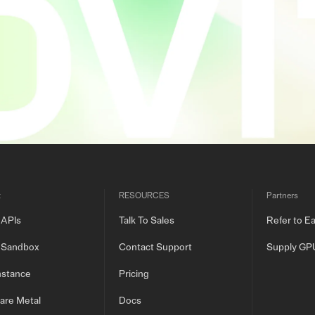
t
RESOURCES
Partners
 APIs
Talk To Sales
Refer to E
 Sandbox
Contact Support
Supply GP
nstance
Pricing
are Metal
Docs