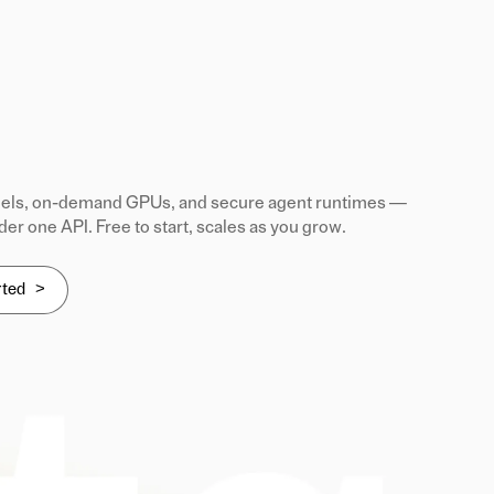
ls, on-demand GPUs, and secure agent runtimes —
der one API. Free to start, scales as you grow.
rted >