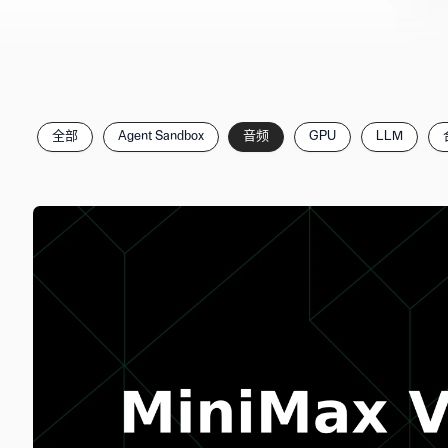
按
全部
Agent Sandbox
音频
GPU
LLM
分
类
筛
选
文
章