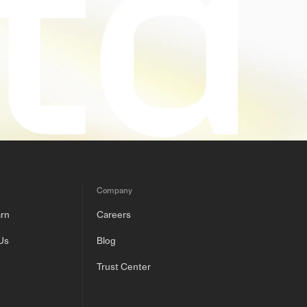
Company
arn
Careers
Us
Blog
Trust Center