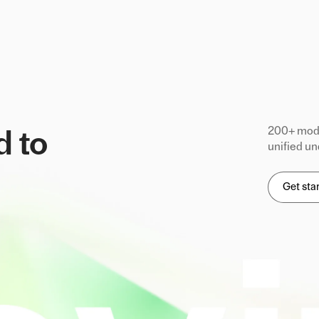
200+ mode
d to
unified un
Get sta