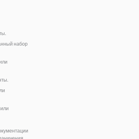
ты.
анный набор
или
нты.
или
 или
документации
граничения