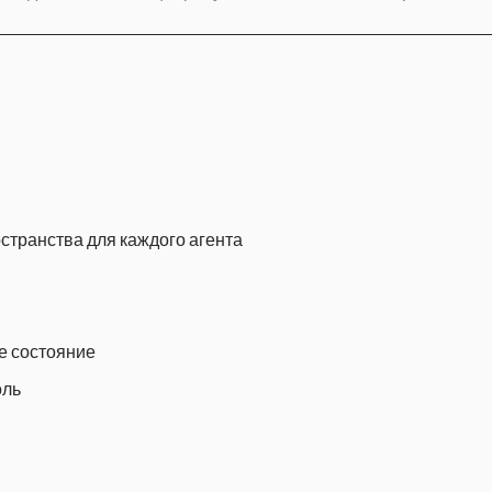
транства для каждого агента
е состояние
оль