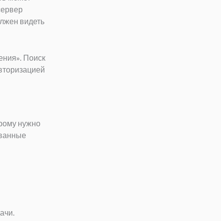
сервер
олжен видеть
ения». Поиск
авторизацией
орому нужно
ованные
ачи.