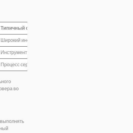
Типичный сбой
Широкий инструмент одобряется один раз и повторно исполь
Инструмент читает больше файлов, отправляет больше дан
Процесс сервера наследует доступ хоста, так как работает
ьного
рвера во
 выполнять
зный