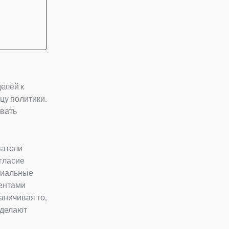
елей к
цу политики.
ивать
ватели
гласие
циальные
ентами
аничивая то,
 делают