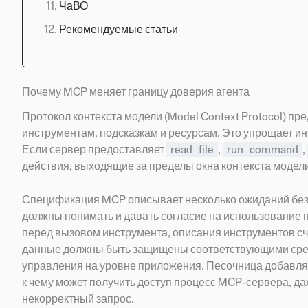
ЧаВО
Рекомендуемые статьи
Почему MCP меняет границу доверия агента
Протокол контекста модели (Model Context Protocol) п
инструментам, подсказкам и ресурсам. Это упрощает и
Если сервер предоставляет
read_file
,
run_command
,
действия, выходящие за пределы окна контекста модели
Спецификация MCP описывает несколько ожиданий без
должны понимать и давать согласие на использование 
перед вызовом инструмента, описания инструментов с
данные должны быть защищены соответствующими сред
управления на уровне приложения. Песочница добавляе
к чему может получить доступ процесс MCP-сервера, да
некорректный запрос.