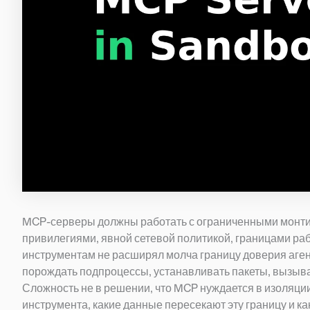
MCP-серверы должны работать с ограниченными монт
привилегиями, явной сетевой политикой, границами раб
инструментам не расширял молча границу доверия аген
порождать подпроцессы, устанавливать пакеты, вызыват
Сложность не в решении, что MCP нуждается в изоляции
инструмента, какие данные пересекают эту границу и ка