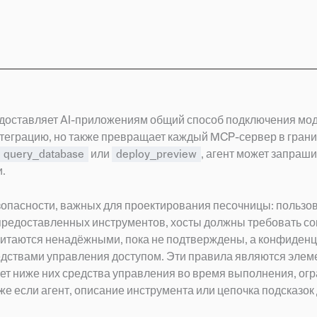
редоставляет AI-приложениям общий способ подключения мод
нтеграцию, но также превращает каждый MCP-сервер в грани
query_database
или
deploy_preview
, агент может запраш
.
опасности, важных для проектирования песочницы: пользо
предоставленных инструментов, хосты должны требовать со
читаются ненадёжными, пока не подтверждены, а конфиден
ствами управления доступом. Эти правила являются элем
т ниже них средства управления во время выполнения, огр
же если агент, описание инструмента или цепочка подсказок