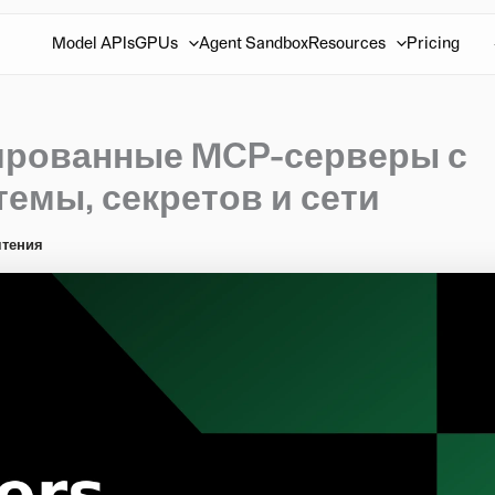
Model APIs
GPUs
Agent Sandbox
Resources
Pricing
лированные MCP-серверы с
емы, секретов и сети
чтения