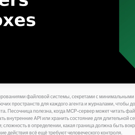
ированиями файловой системы, секретами с минимальными
очих пространств для каждого агента и журналами, чтобы до
та. Песочница полезна, когда MCP-сервер может читать фа
ь внутренние API или хранить состояние для длительной се
; сложность в определении, какая граница должна быть вокр
кие действия всё ещё требуют человеческого контроля.