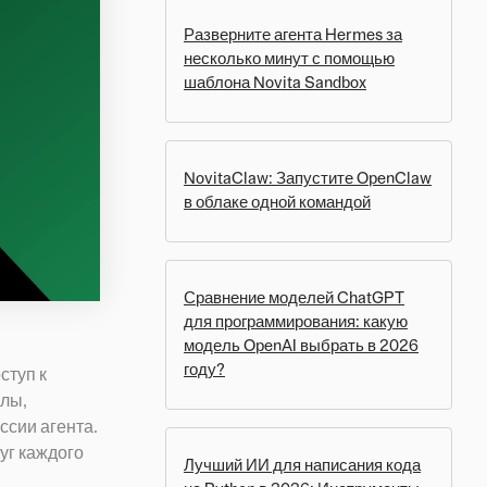
Разверните агента Hermes за
несколько минут с помощью
шаблона Novita Sandbox
NovitaClaw: Запустите OpenClaw
в облаке одной командой
Сравнение моделей ChatGPT
для программирования: какую
модель OpenAI выбрать в 2026
году?
ступ к
йлы,
ссии агента.
уг каждого
Лучший ИИ для написания кода