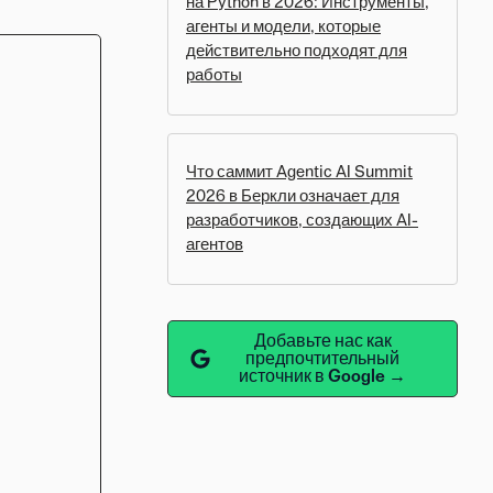
на Python в 2026: Инструменты,
агенты и модели, которые
действительно подходят для
работы
Что саммит Agentic AI Summit
2026 в Беркли означает для
разработчиков, создающих AI-
агентов
Добавьте нас как
предпочтительный
источник в Google →