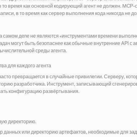
 в то время как основной кодирующий агент не должен. MCP-
записи, в то время как сервер выполнения кода никогда не д
на самом деле не являются «инструментами времени выполн
задач могут быть безопаснее как обычные внутренние API с 
вычислительной среды агента.
ва для каждого агента
 часто превращается в случайные привилегии. Серверу, кот
кторию разработчика. Инструмент, записывающий сгенерир
вать конфигурацию развёртывания.
чую директорию.
бор данных или директорию артефактов, необходимые для зад