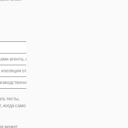
лами агента, командами оболочки, сессией браузера или с
 изоляция от рабочего пространства агента, он обрабатыва
изводственным сервисом с собственной аутентификацией, 
ть тесты,
, когда само
ов может