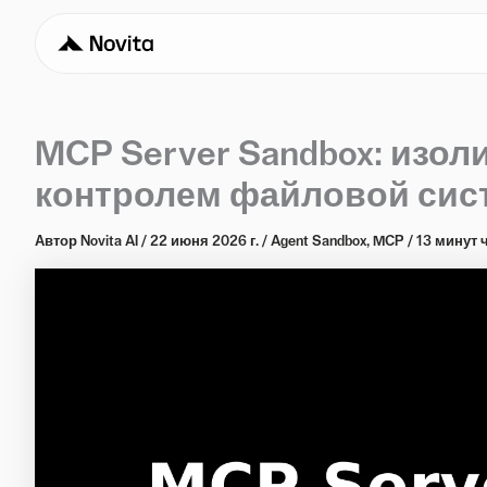
MCP Server Sandbox: изо
контролем файловой сист
Автор
Novita AI
/
22 июня 2026 г.
/
Agent Sandbox
,
MCP
/
13 минут 