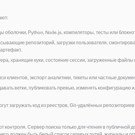
ают:
оболочки, Python, Node.js, компиляторы, тесты или блокно
сывающие репозиторий, загрузки пользователя, смонтиров
артефакт.
ера, хранящие куки, состояние сессии, загруженные файлы 
и клиентов, экспорт аналитики, тикеты или частные докуме
давать ветки, публиковать превью, изменять конфигурацию 
гут загружать код из реестров, Git-удалённых репозиториев
т контроля. Сервер поиска только для чтения в публичной 
 него должен быть белый список сетевых путей, журналы и о