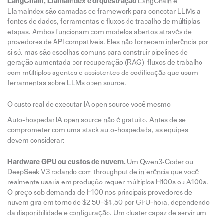
LangChain, LlamaIndex e orquestração
LangChain e
LlamaIndex são camadas de framework para conectar LLMs a
fontes de dados, ferramentas e fluxos de trabalho de múltiplas
etapas. Ambos funcionam com modelos abertos através de
provedores de API compatíveis. Eles não fornecem inferência por
si só, mas são escolhas comuns para construir pipelines de
geração aumentada por recuperação (RAG), fluxos de trabalho
com múltiplos agentes e assistentes de codificação que usam
ferramentas sobre LLMs open source.
O custo real de executar IA open source você mesmo
Auto-hospedar IA open source não é gratuito. Antes de se
comprometer com uma stack auto-hospedada, as equipes
devem considerar:
Hardware GPU ou custos de nuvem.
Um Qwen3-Coder ou
DeepSeek V3 rodando com throughput de inferência que você
realmente usaria em produção requer múltiplos H100s ou A100s.
O preço sob demanda de H100 nos principais provedores de
nuvem gira em torno de $2,50–$4,50 por GPU-hora, dependendo
da disponibilidade e configuração. Um cluster capaz de servir um