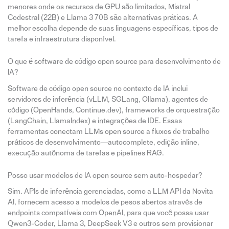
menores onde os recursos de GPU são limitados, Mistral
Codestral (22B) e Llama 3 70B são alternativas práticas. A
melhor escolha depende de suas linguagens específicas, tipos de
tarefa e infraestrutura disponível.
O que é software de código open source para desenvolvimento de
IA?
Software de código open source no contexto de IA inclui
servidores de inferência (vLLM, SGLang, Ollama), agentes de
código (OpenHands, Continue.dev), frameworks de orquestração
(LangChain, LlamaIndex) e integrações de IDE. Essas
ferramentas conectam LLMs open source a fluxos de trabalho
práticos de desenvolvimento—autocomplete, edição inline,
execução autônoma de tarefas e pipelines RAG.
Posso usar modelos de IA open source sem auto-hospedar?
Sim. APIs de inferência gerenciadas, como a LLM API da Novita
AI, fornecem acesso a modelos de pesos abertos através de
endpoints compatíveis com OpenAI, para que você possa usar
Qwen3-Coder, Llama 3, DeepSeek V3 e outros sem provisionar