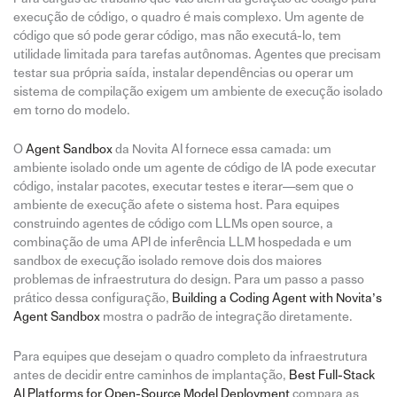
execução de código, o quadro é mais complexo. Um agente de
código que só pode gerar código, mas não executá-lo, tem
utilidade limitada para tarefas autônomas. Agentes que precisam
testar sua própria saída, instalar dependências ou operar um
sistema de compilação exigem um ambiente de execução isolado
em torno do modelo.
O
Agent Sandbox
da Novita AI fornece essa camada: um
ambiente isolado onde um agente de código de IA pode executar
código, instalar pacotes, executar testes e iterar—sem que o
ambiente de execução afete o sistema host. Para equipes
construindo agentes de código com LLMs open source, a
combinação de uma API de inferência LLM hospedada e um
sandbox de execução isolado remove dois dos maiores
problemas de infraestrutura do design. Para um passo a passo
prático dessa configuração,
Building a Coding Agent with Novita’s
Agent Sandbox
mostra o padrão de integração diretamente.
Para equipes que desejam o quadro completo da infraestrutura
antes de decidir entre caminhos de implantação,
Best Full-Stack
AI Platforms for Open-Source Model Deployment
compara as