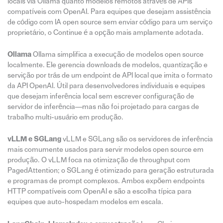
locais via Ollama quanto modelos remotos através de APIs
compatíveis com OpenAI. Para equipes que desejam assistência
de código com IA open source sem enviar código para um serviço
proprietário, o Continue é a opção mais amplamente adotada.
Ollama
Ollama simplifica a execução de modelos open source
localmente. Ele gerencia downloads de modelos, quantização e
servição por trás de um endpoint de API local que imita o formato
da API OpenAI. Útil para desenvolvedores individuais e equipes
que desejam inferência local sem escrever configuração de
servidor de inferência—mas não foi projetado para cargas de
trabalho multi-usuário em produção.
vLLM e SGLang
vLLM e SGLang são os servidores de inferência
mais comumente usados para servir modelos open source em
produção. O vLLM foca na otimização de throughput com
PagedAttention; o SGLang é otimizado para geração estruturada
e programas de prompt complexos. Ambos expõem endpoints
HTTP compatíveis com OpenAI e são a escolha típica para
equipes que auto-hospedam modelos em escala.