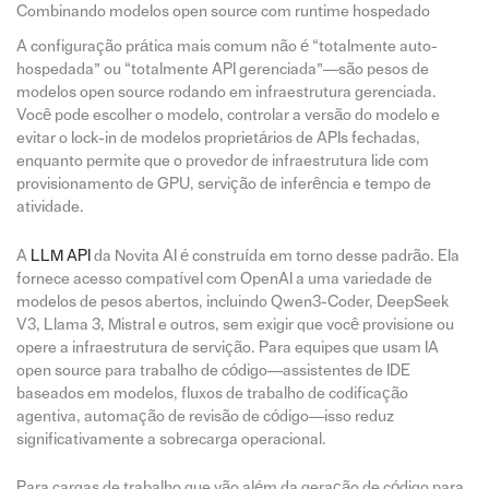
Combinando modelos open source com runtime hospedado
A configuração prática mais comum não é “totalmente auto-
hospedada” ou “totalmente API gerenciada”—são pesos de
modelos open source rodando em infraestrutura gerenciada.
Você pode escolher o modelo, controlar a versão do modelo e
evitar o lock-in de modelos proprietários de APIs fechadas,
enquanto permite que o provedor de infraestrutura lide com
provisionamento de GPU, servição de inferência e tempo de
atividade.
A
LLM API
da Novita AI é construída em torno desse padrão. Ela
fornece acesso compatível com OpenAI a uma variedade de
modelos de pesos abertos, incluindo Qwen3-Coder, DeepSeek
V3, Llama 3, Mistral e outros, sem exigir que você provisione ou
opere a infraestrutura de servição. Para equipes que usam IA
open source para trabalho de código—assistentes de IDE
baseados em modelos, fluxos de trabalho de codificação
agentiva, automação de revisão de código—isso reduz
significativamente a sobrecarga operacional.
Para cargas de trabalho que vão além da geração de código para