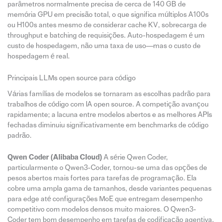
parâmetros normalmente precisa de cerca de 140 GB de
memória GPU em precisão total, o que significa múltiplos A100s
ou H100s antes mesmo de considerar cache KV, sobrecarga de
throughput e batching de requisições. Auto-hospedagem é um
custo de hospedagem, não uma taxa de uso—mas o custo de
hospedagem é real.
Principais LLMs open source para código
Várias famílias de modelos se tornaram as escolhas padrão para
trabalhos de código com IA open source. A competição avançou
rapidamente; a lacuna entre modelos abertos e as melhores APIs
fechadas diminuiu significativamente em benchmarks de código
padrão.
Qwen Coder (Alibaba Cloud)
A série Qwen Coder,
particularmente o Qwen3-Coder, tornou-se uma das opções de
pesos abertos mais fortes para tarefas de programação. Ela
cobre uma ampla gama de tamanhos, desde variantes pequenas
para edge até configurações MoE que entregam desempenho
competitivo com modelos densos muito maiores. O Qwen3-
Coder tem bom desempenho em tarefas de codificação agentiva,