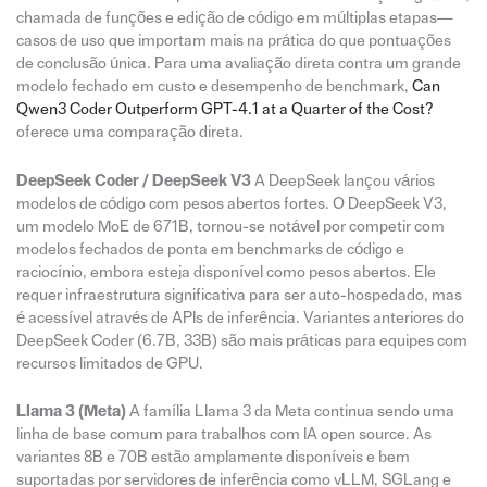
chamada de funções e edição de código em múltiplas etapas—
casos de uso que importam mais na prática do que pontuações
de conclusão única. Para uma avaliação direta contra um grande
modelo fechado em custo e desempenho de benchmark,
Can
Qwen3 Coder Outperform GPT-4.1 at a Quarter of the Cost?
oferece uma comparação direta.
DeepSeek Coder / DeepSeek V3
A DeepSeek lançou vários
modelos de código com pesos abertos fortes. O DeepSeek V3,
um modelo MoE de 671B, tornou-se notável por competir com
modelos fechados de ponta em benchmarks de código e
raciocínio, embora esteja disponível como pesos abertos. Ele
requer infraestrutura significativa para ser auto-hospedado, mas
é acessível através de APIs de inferência. Variantes anteriores do
DeepSeek Coder (6.7B, 33B) são mais práticas para equipes com
recursos limitados de GPU.
Llama 3 (Meta)
A família Llama 3 da Meta continua sendo uma
linha de base comum para trabalhos com IA open source. As
variantes 8B e 70B estão amplamente disponíveis e bem
suportadas por servidores de inferência como vLLM, SGLang e