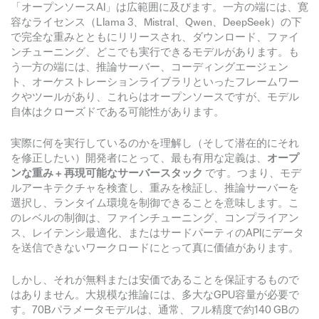
「オープンソースAI」は広範囲に及びます。一方の端には、寛
容なライセンス（Llama 3、Mistral、Qwen、DeepSeek）の下
で完全な重みとともにリリースされ、ダウンロード、ファイ
ンチューニング、どこでも実行できるモデルがあります。も
う一方の端には、推論サーバー、コーディングエージェン
ト、オーケストレーションライブラリといったフレームワー
クやツールがあり、これらはオープンソースですが、モデル
自体はクローズドである可能性があります。
実際に何を実行しているのかを理解し（そして潜在的にそれ
を修正したい）開発者にとって、最も有用な定義は、
オープ
ンな重み + 再現可能なサーバースタック
です。つまり、モデ
ルアーキテクチャを検査し、重みを検証し、推論サーバーを
選択し、ランタイム環境を制御できることを意味します。こ
のレベルの制御は、ファインチューニング、コンプライアン
ス、レイテンシ最適化、またはサードパーティのAPIにデータ
を送信できないワークロードにとって真に価値があります。
しかし、それが無料または安価であることを保証するもので
はありません。大規模な推論には、多大なGPU容量が必要で
す。70Bパラメータモデルは、通常、フル精度で約140 GBの