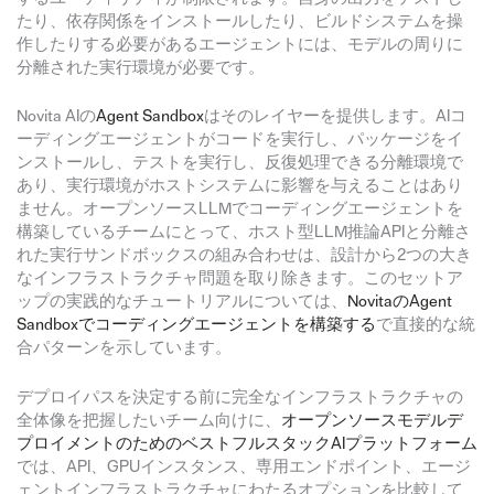
たり、依存関係をインストールしたり、ビルドシステムを操
作したりする必要があるエージェントには、モデルの周りに
分離された実行環境が必要です。
Novita AIの
Agent Sandbox
はそのレイヤーを提供します。AIコ
ーディングエージェントがコードを実行し、パッケージをイ
ンストールし、テストを実行し、反復処理できる分離環境で
あり、実行環境がホストシステムに影響を与えることはあり
ません。オープンソースLLMでコーディングエージェントを
構築しているチームにとって、ホスト型LLM推論APIと分離さ
れた実行サンドボックスの組み合わせは、設計から2つの大き
なインフラストラクチャ問題を取り除きます。このセットア
ップの実践的なチュートリアルについては、
NovitaのAgent
Sandboxでコーディングエージェントを構築する
で直接的な統
合パターンを示しています。
デプロイパスを決定する前に完全なインフラストラクチャの
全体像を把握したいチーム向けに、
オープンソースモデルデ
プロイメントのためのベストフルスタックAIプラットフォーム
では、API、GPUインスタンス、専用エンドポイント、エージ
ェントインフラストラクチャにわたるオプションを比較して