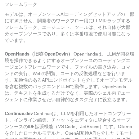
フレームワーク
モデルは、オープンソースAIコーディングセットアップの一部
にすぎません。開発者のワークフロー用にLLMをラップする
フレームワーク、エージェント、ツールは、それ自体が大部
分オープンソースであり、多くは本番環境で使用可能になっ
ています。
OpenHands（旧称 OpenDevin）
OpenHandsは、LLMが開発環
境を操作できるようにするオープンソースのコーディングエ
ージェントフレームワークです。ファイルの書き込み、コマ
ンドの実行、Webの閲覧、コードの反復処理などを行いま
す。互換性のあるAPIエンドポイントを介してオープンモデル
を含む複数のバックエンドLLMで動作します。OpenHands
は、テキストを生成するだけでなく、実際のシェル内でエー
ジェントに作業させたい自律的なタスク完了に役立ちます。
Continue.dev
Continueは、LLMを利用したオートコンプリー
ト、インライン編集、チャットをエディタに統合するオープ
ンソースのIDE拡張機能（VS Code、JetBrains）です。Ollama
を介したローカルモデルと、OpenAI互換APIを介したリモート