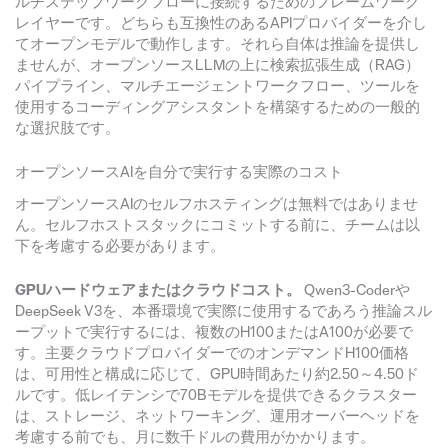
ルチステップワークフローに接続するためのフレームワーク
レイヤーです。どちらも互換性のあるAPIプロバイダーを介し
てオープンモデルで動作します。それら自体は推論を提供し
ませんが、オープンソースLLMの上に検索拡張生成（RAG）
パイプライン、マルチエージェントワークフロー、ツールを
使用するコーディングアシスタントを構築するための一般的
な選択肢です。
オープンソースAIを自分で実行する実際のコスト
オープンソースAIのセルフホスティングは無料ではありませ
ん。セルフホストスタックにコミットする前に、チームは以
下を考慮する必要があります。
GPUハードウェアまたはクラウドコスト。
Qwen3-Coderや
DeepSeek V3を、本番環境で実際に使用するであろう推論スル
ープットで実行するには、複数のH100またはA100が必要で
す。主要クラウドプロバイダーでのオンデマンドH100価格
は、可用性と構成に応じて、GPU時間あたり約2.50～4.50ド
ルです。低レイテンシで70Bモデルを提供できるクラスター
は、ストレージ、ネットワーキング、運用オーバーヘッドを
考慮する前でも、月に数千ドルの費用がかかります。