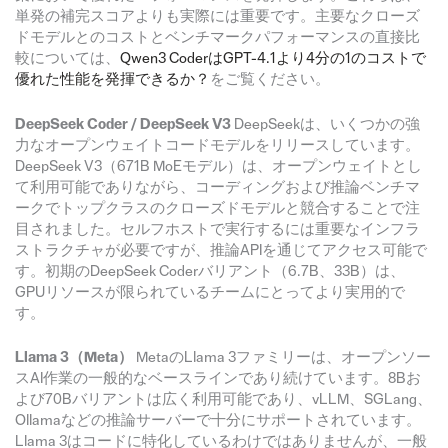
単発の補完スコアよりも実際には重要です。主要なクローズ
ドモデルとのコストとベンチマークパフォーマンスの直接比
較については、
Qwen3 CoderはGPT-4.1より4分の1のコストで
優れた性能を発揮できるか？
をご覧ください。
DeepSeek Coder / DeepSeek V3
DeepSeekは、いくつかの強
力なオープンウェイトコードモデルをリリースしています。
DeepSeek V3（671B MoEモデル）は、オープンウェイトとし
て利用可能でありながら、コーディングおよび推論ベンチマ
ークでトップクラスのクローズドモデルと競合することで注
目されました。セルフホストで実行するには重要なインフラ
ストラクチャが必要ですが、推論APIを通じてアクセス可能で
す。初期のDeepSeek Coderバリアント（6.7B、33B）は、
GPUリソースが限られているチームにとってより実用的で
す。
Llama 3（Meta）
MetaのLlama 3ファミリーは、オープンソー
スAI作業の一般的なベースラインであり続けています。8Bお
よび70Bバリアントは広く利用可能であり、vLLM、SGLang、
Ollamaなどの推論サーバーで十分にサポートされています。
Llama 3はコードに特化しているわけではありませんが、一般