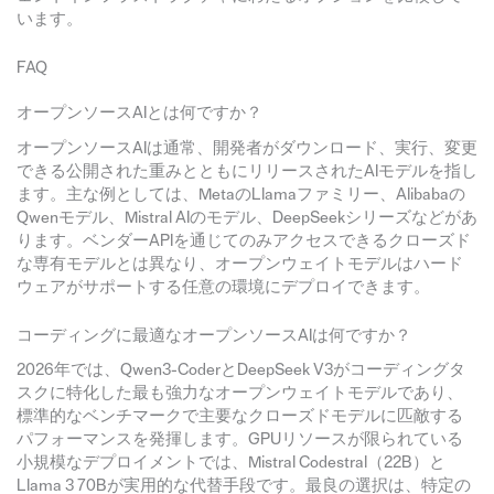
います。
FAQ
オープンソースAIとは何ですか？
オープンソースAIは通常、開発者がダウンロード、実行、変更
できる公開された重みとともにリリースされたAIモデルを指し
ます。主な例としては、MetaのLlamaファミリー、Alibabaの
Qwenモデル、Mistral AIのモデル、DeepSeekシリーズなどがあ
ります。ベンダーAPIを通じてのみアクセスできるクローズド
な専有モデルとは異なり、オープンウェイトモデルはハード
ウェアがサポートする任意の環境にデプロイできます。
コーディングに最適なオープンソースAIは何ですか？
2026年では、Qwen3-CoderとDeepSeek V3がコーディングタ
スクに特化した最も強力なオープンウェイトモデルであり、
標準的なベンチマークで主要なクローズドモデルに匹敵する
パフォーマンスを発揮します。GPUリソースが限られている
小規模なデプロイメントでは、Mistral Codestral（22B）と
Llama 3 70Bが実用的な代替手段です。最良の選択は、特定の