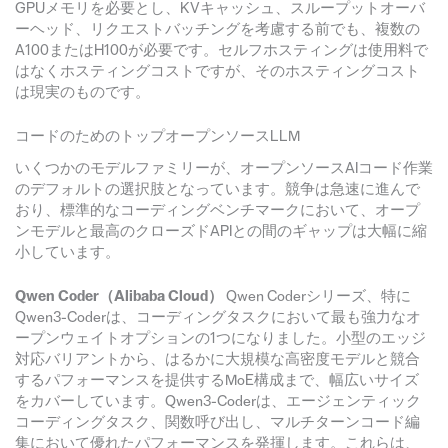
GPUメモリを必要とし、KVキャッシュ、スループットオーバ
ーヘッド、リクエストバッチングを考慮する前でも、複数の
A100またはH100が必要です。セルフホスティングは使用料で
はなくホスティングコストですが、そのホスティングコスト
は現実のものです。
コードのためのトップオープンソースLLM
いくつかのモデルファミリーが、オープンソースAIコード作業
のデフォルトの選択肢となっています。競争は急速に進んで
おり、標準的なコーディングベンチマークにおいて、オープ
ンモデルと最高のクローズドAPIとの間のギャップは大幅に縮
小しています。
Qwen Coder（Alibaba Cloud）
Qwen Coderシリーズ、特に
Qwen3-Coderは、コーディングタスクにおいて最も強力なオ
ープンウェイトオプションの1つになりました。小型のエッジ
対応バリアントから、はるかに大規模な高密度モデルと競合
するパフォーマンスを提供するMoE構成まで、幅広いサイズ
をカバーしています。Qwen3-Coderは、エージェンティック
コーディングタスク、関数呼び出し、マルチターンコード編
集において優れたパフォーマンスを発揮します。これらは、