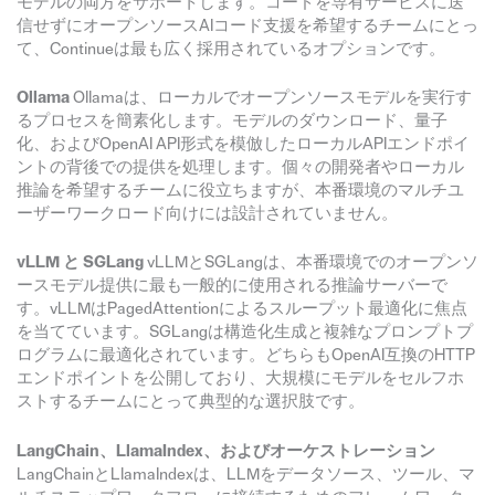
モデルの両方をサポートします。コードを専有サービスに送
信せずにオープンソースAIコード支援を希望するチームにとっ
て、Continueは最も広く採用されているオプションです。
Ollama
Ollamaは、ローカルでオープンソースモデルを実行す
るプロセスを簡素化します。モデルのダウンロード、量子
化、およびOpenAI API形式を模倣したローカルAPIエンドポイ
ントの背後での提供を処理します。個々の開発者やローカル
推論を希望するチームに役立ちますが、本番環境のマルチユ
ーザーワークロード向けには設計されていません。
vLLM と SGLang
vLLMとSGLangは、本番環境でのオープンソ
ースモデル提供に最も一般的に使用される推論サーバーで
す。vLLMはPagedAttentionによるスループット最適化に焦点
を当てています。SGLangは構造化生成と複雑なプロンプトプ
ログラムに最適化されています。どちらもOpenAI互換のHTTP
エンドポイントを公開しており、大規模にモデルをセルフホ
ストするチームにとって典型的な選択肢です。
LangChain、LlamaIndex、およびオーケストレーション
LangChainとLlamaIndexは、LLMをデータソース、ツール、マ