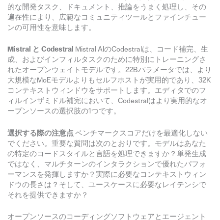
的な開発タスク、ドキュメント、推論をうまく処理し、その
遍在性により、広範なコミュニティツールとファインチュー
ンの可用性を意味します。
Mistral と Codestral
Mistral AIのCodestralは、コード補完、生
成、およびインフィルタスクのために特別にトレーニングさ
れたオープンウェイトモデルです。22Bパラメータでは、より
大規模なMoEモデルよりもセルフホストが実用的であり、32K
コンテキストウィンドウをサポートします。エディタでのフ
ィルインザミドル補完において、Codestralはより実用的なオ
ープンソースの選択肢の1つです。
選択する際の注意点
ベンチマークスコアだけを最適化しない
でください。重要な質問は次のとおりです。モデルはあなた
の特定のコードスタイルと言語を処理できますか？単発生成
ではなく、マルチターンのインタラクションで優れたパフォ
ーマンスを発揮しますか？実際に必要なコンテキストウィン
ドウの長さは？そして、ユースケースに必要なレイテンシで
それを提供できますか？
オープンソースのコーディングソフトウェアとエージェント