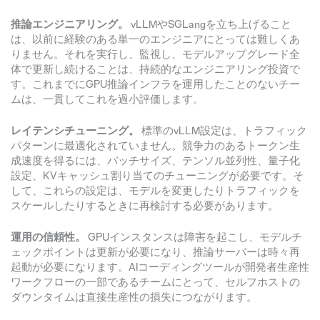
推論エンジニアリング。
vLLMやSGLangを立ち上げること
は、以前に経験のある単一のエンジニアにとっては難しくあ
りません。それを実行し、監視し、モデルアップグレード全
体で更新し続けることは、持続的なエンジニアリング投資で
す。これまでにGPU推論インフラを運用したことのないチー
ムは、一貫してこれを過小評価します。
レイテンシチューニング。
標準のvLLM設定は、トラフィック
パターンに最適化されていません。競争力のあるトークン生
成速度を得るには、バッチサイズ、テンソル並列性、量子化
設定、KVキャッシュ割り当てのチューニングが必要です。そ
して、これらの設定は、モデルを変更したりトラフィックを
スケールしたりするときに再検討する必要があります。
運用の信頼性。
GPUインスタンスは障害を起こし、モデルチ
ェックポイントは更新が必要になり、推論サーバーは時々再
起動が必要になります。AIコーディングツールが開発者生産性
ワークフローの一部であるチームにとって、セルフホストの
ダウンタイムは直接生産性の損失につながります。