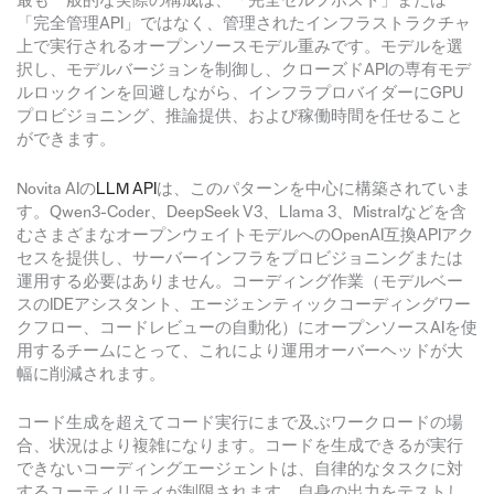
最も一般的な実際の構成は、「完全セルフホスト」または
「完全管理API」ではなく、管理されたインフラストラクチャ
上で実行されるオープンソースモデル重みです。モデルを選
択し、モデルバージョンを制御し、クローズドAPIの専有モデ
ルロックインを回避しながら、インフラプロバイダーにGPU
プロビジョニング、推論提供、および稼働時間を任せること
ができます。
Novita AIの
LLM API
は、このパターンを中心に構築されていま
す。Qwen3-Coder、DeepSeek V3、Llama 3、Mistralなどを含
むさまざまなオープンウェイトモデルへのOpenAI互換APIアク
セスを提供し、サーバーインフラをプロビジョニングまたは
運用する必要はありません。コーディング作業（モデルベー
スのIDEアシスタント、エージェンティックコーディングワー
クフロー、コードレビューの自動化）にオープンソースAIを使
用するチームにとって、これにより運用オーバーヘッドが大
幅に削減されます。
コード生成を超えてコード実行にまで及ぶワークロードの場
合、状況はより複雑になります。コードを生成できるが実行
できないコーディングエージェントは、自律的なタスクに対
するユーティリティが制限されます。自身の出力をテストし