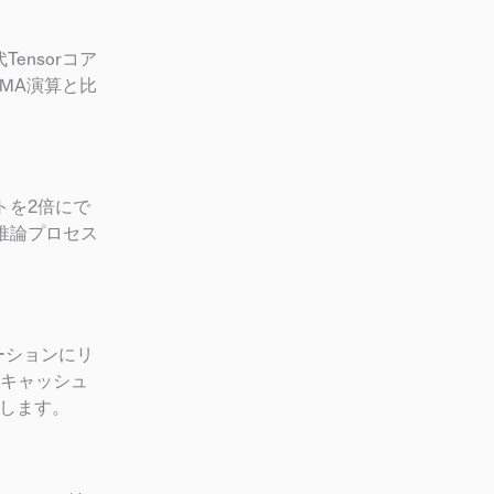
Tensorコア
FMA演算と比
トを2倍にで
推論プロセス
ケーションにリ
キャッシュ
証します。