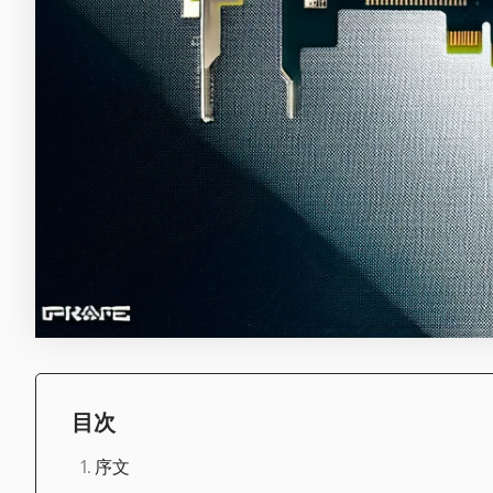
目次
序文