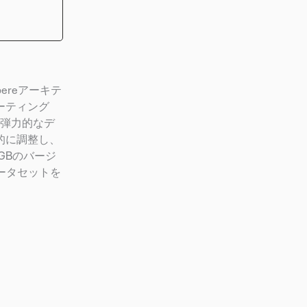
pereアーキテ
ーティング
で弾力的なデ
的に調整し、
GBのバージ
ータセットを