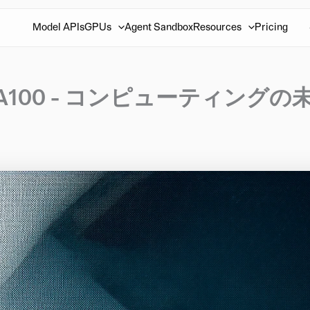
Model APIs
GPUs
Agent Sandbox
Resources
Pricing
A100 - コンピューティングの