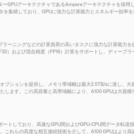
ンターGPUアーキテクチャであるAmpereアーキテクチャを採用し
スタを集積しており、GPUに強力な計算能力とエネルギー効率を
、ディープラーニングなどの計算負荷の高いタスクに強力な計算能力
t 32（TF32）および混合精度（FP16）計算をサポートし、ディー
2eメモリオプションを提供し、メモリ帯域幅は最大2.5TB/sに達し、
します。この高容量と高帯域幅により、A100 GPUは大規模
e 4.0をサポートしており、高速なGPU間およびGPU-CPU間データ転
これらの高度な相互接続技術を介して、A100 GPUはより高