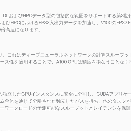
演算を含む、DLおよびHPCデータ型の包括的な範囲をサポートする第3世代
HPCにおけるFP32入出力データを加速し、V100のFP32 
0倍高速になります。
でおり、これはディープニューラルネットワークの計算スループッ
ス性を適用することで、A100 GPUは精度を損なうことなく
最大7つの独立したGPUインスタンスに安全に分割し、CUDAアプリ
ム全体を通じて分離された独立したパスを持ち、他のタスクが
ザーワークロードの予測可能なスループットとレイテンシを保