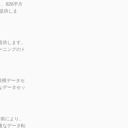
、826平方
提供しま
を提供します。
プラーニングのト
大規模データセ
なデータセッ
送技術により、
速なデータ転