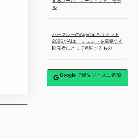
するツール、エージェント、モデ
ル
バークレーのAgentic AIサミット
2026がAIエージェントを構築する
開発者にとって意味するもの
Google で優先ソースに追加
→