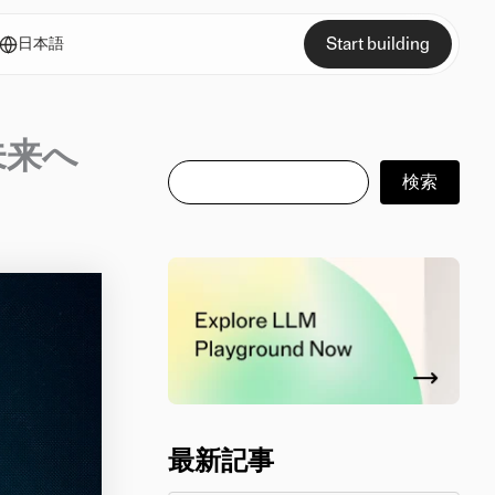
Start building
日本語
未来へ
検索
検索
最新記事