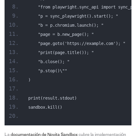
    "from playwright.sync_api import sync_pl
    "p = sync_playwright().start(); "
    "b = p.chromium.launch(); "
    "page = b.new_page(); "
    "page.goto('https://example.com'); "
    "print(page.title()); "
    "b.close(); "
    "p.stop()\""
)
print(result.stdout)
sandbox.kill()
La
documentación de Novita Sandbox
cubre la implementación