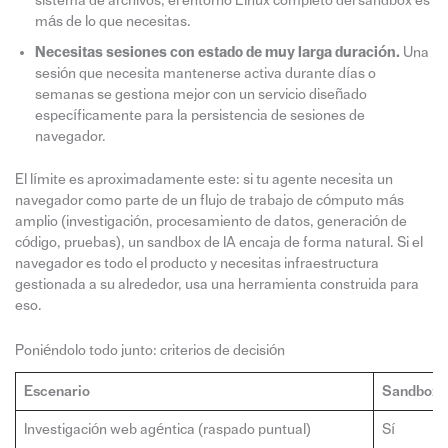
sistema de archivos, el entorno Linux completo del sandbox es
más de lo que necesitas.
Necesitas sesiones con estado de muy larga duración.
Una
sesión que necesita mantenerse activa durante días o
semanas se gestiona mejor con un servicio diseñado
específicamente para la persistencia de sesiones de
navegador.
El límite es aproximadamente este: si tu agente necesita un
navegador como parte de un flujo de trabajo de cómputo más
amplio (investigación, procesamiento de datos, generación de
código, pruebas), un sandbox de IA encaja de forma natural. Si el
navegador es todo el producto y necesitas infraestructura
gestionada a su alrededor, usa una herramienta construida para
eso.
Poniéndolo todo junto: criterios de decisión
Escenario
Sandbox d
Investigación web agéntica (raspado puntual)
Sí