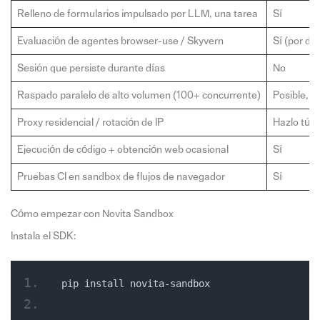
Relleno de formularios impulsado por LLM, una tarea
Sí
Evaluación de agentes browser-use / Skyvern
Sí (por di
Sesión que persiste durante días
No
Raspado paralelo de alto volumen (100+ concurrente)
Posible, p
Proxy residencial / rotación de IP
Hazlo tú 
Ejecución de código + obtención web ocasional
Sí
Pruebas CI en sandbox de flujos de navegador
Sí
Cómo empezar con Novita Sandbox
Instala el SDK:
pip install novita-sandbox