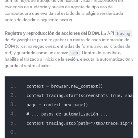
admite flujos de trabajo de verificación visual, recopilación de
evidencia de auditoría y bucles de agente de tipo uso de
computadora que evalúan el estado de la página renderizada
antes de decidir la siguiente acción.
Registro y reproducción de acciones del DOM.
La API
tracing
de Playwright te permite grabar un rastro de cada interacción del
DOM (clics, navegaciones, entradas de formulario, solicitudes de
red) y guardarlo como un archivo
.zip
. Dentro del sandbox,
habilita el trazado al inicio de la sesión, ejecuta la automatización y
guarda el rastro al salir:
context = browser.new_context()
context.tracing.start(screenshots=True, snaps
page = context.new_page()
# ... pasos de automatización ...
context.tracing.stop(path="/tmp/trace.zip")