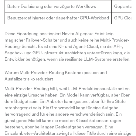
Batch-Evaluierung oder verzögerte Workflows
Geplante A
Benutzerdefinierter oder dauerhafter GPU-Workload
GPU Cloud 
Diese Einordnung positioniert Novita AI genau: Es ist kein
magischer Failover-Schalter und auch keine reine Multi-Provider-
Routing-Schicht. Es ist eine KI- und Agent-Cloud, die die API-,
Sandbox- und GPU-Infrastrukturschichten unterstützen kann, die
Entwickler benötigen, wenn sie resiliente LLM-Systeme erstellen.
Warum Multi-Provider-Routing Kostenexposition und
Ausfallzeitrisiko reduziert
Multi-Provider-Routing hilft, weil LLM-Produktionsausfälle selten
eine einzige Ursache haben. Ein Modell kann verfügbar, aber über
dem Budget sein. Ein Anbieter kann gesund, aber für Ihre Stufe
ratenbegrenzt sein. Ein Grenzmodell kann für eine Aufgabe
hervorragend und für eine andere verschwenderisch sein. Ein
günstigeres Modell kann die meisten Klassifikationsanfragen
bestehen, aber bei langen Denkaufgaben versagen. Eine
Einzelanbieter-Architektur zwingt all diese Fälle durch eine einzige