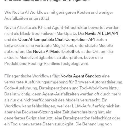
Wie Novita AI Workflows mit geringeren Kosten und weniger
Ausfallzeiten unterstützt
Novita AI sollte als KI- und Agent-Infrastruktur bewertet werden,
nicht als Black-Box-Failover-Marktplatz. Die
Novita AI LLM API
und die
OpenAI-kompatible Chat-Completion-API
bieten
Entwicklern eine vertraute Möglichkeit, unterstützte Modelle
aufzurufen. Die
Novita AI Modellbibliothek
ist der Ort, um die
aktuelle Modellverfügbarkeit zu überprüfen, bevor eine
Produktions-Routing-Richtlinie festgelegt wird.
Für agentische Workflows fügt
Novita Agent Sandbox
eine
verwaltete Ausführungsumgebung für Browser-Automatisierung,
Code-Ausführung, Dateioperationen und Tool-Workflows hinzu.
Das ist wichtig, denn Agent-Ausfallzeiten werden oft durch mehr
als nur die Nichtverfügbarkeit des Modells verursacht. Ein
Workflow kann fehlschlagen, weil der LLM-Aufruf erfolgreich ist,
aber eine Browser-Sitzung eine Zeitüberschreitung hat, ein
generiertes Skript abstürzt, eine Dateioperation fehlschlägt oder
ein Tool unerwartete Daten zurückgibt. Die Behandlung von