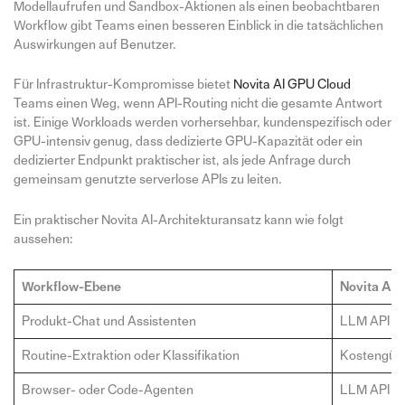
Modellaufrufen und Sandbox-Aktionen als einen beobachtbaren
Workflow gibt Teams einen besseren Einblick in die tatsächlichen
Auswirkungen auf Benutzer.
Für Infrastruktur-Kompromisse bietet
Novita AI GPU Cloud
Teams einen Weg, wenn API-Routing nicht die gesamte Antwort
ist. Einige Workloads werden vorhersehbar, kundenspezifisch oder
GPU-intensiv genug, dass dedizierte GPU-Kapazität oder ein
dedizierter Endpunkt praktischer ist, als jede Anfrage durch
gemeinsam genutzte serverlose APIs zu leiten.
Ein praktischer Novita AI-Architekturansatz kann wie folgt
aussehen:
Workflow-Ebene
Novita AI 
Produkt-Chat und Assistenten
LLM API
Routine-Extraktion oder Klassifikation
Kostengüns
Browser- oder Code-Agenten
LLM API pl