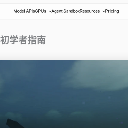
Model APIs
GPUs
Agent Sandbox
Resources
Pricing
功能和初学者指南