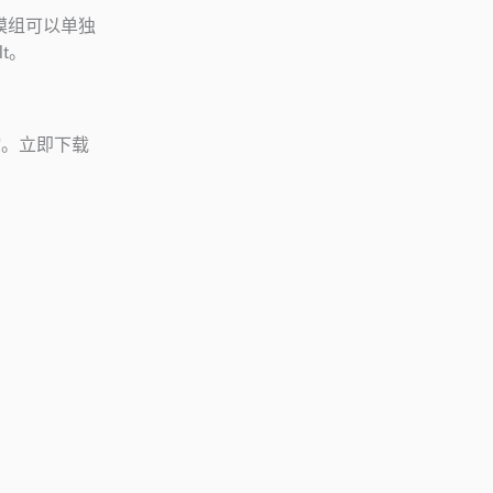
该模组可以单独
lt。
动物。立即下载