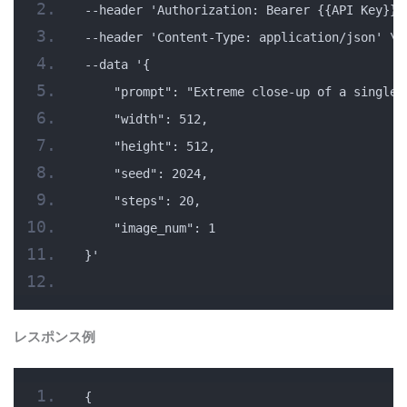
--header 'Authorization: Bearer {{API Key}}'
--header 'Content-Type: application/json' \
--data '{
    "prompt": "Extreme close-up of a single 
    "width": 512,
    "height": 512,
    "seed": 2024,
    "steps": 20,
    "image_num": 1
}'
レスポンス例
{