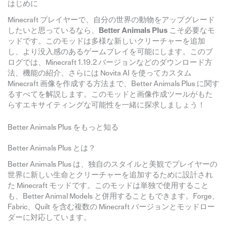
はじめに
Minecraft プレイヤーで、自分の世界の動物をアップグレード
したいと思っているなら、
Better Animals Plus
こそ必要なモ
ッドです。このモッドは多様な新しいクリーチャーを追加
し、より没入感のあるゲームプレイを可能にします。このブ
ログでは、Minecraft 1.19.2 バージョンなどのダウンロード方
法、機能の紹介、さらには Novita AI を使ってカスタム
Minecraft 画像を作成する方法まで、Better Animals Plus に関す
るすべてを解説します。このモッドと画像作成ツールがもた
らすエキサイティングな可能性を一緒に探求しましょう！
Better Animals Plus をもっと知る
Better Animals Plus とは？
Better Animals Plus は、独自のスタイルと美観でプレイヤーの
世界に新しい生命とクリーチャーを追加するために設計され
た Minecraft モッドです。このモッドは単独で使用すること
も、Better Animal Models と併用することもできます。Forge、
Fabric、Quilt を含む複数の Minecraft バージョンとモッドロー
ダーに対応しています。