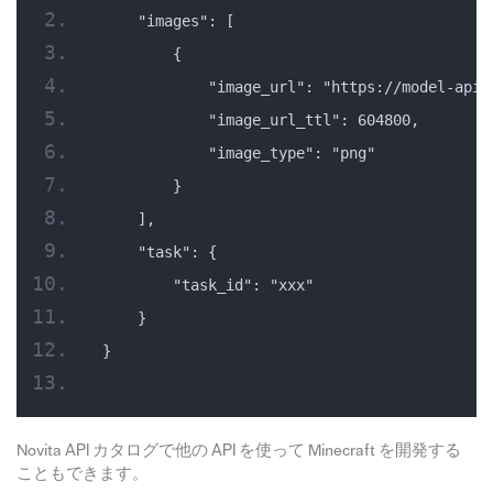
    "images": [
        {
            "image_url": "https://model-api-
            "image_url_ttl": 604800,
            "image_type": "png"
        }
    ],
    "task": {
        "task_id": "xxx"
    }
}
Novita API カタログで他の API を使って Minecraft を開発する
こともできます。