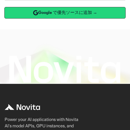
Google で優先ソースに追加 →
Power your AI applications with Novita
AI's model APIs, GPU instances, and