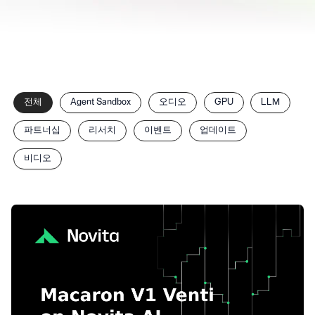
카
전체
Agent Sandbox
오디오
GPU
LLM
테
고
파트너십
리서치
이벤트
업데이트
리
별
비디오
게
시
글
필
터
링