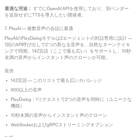
最適な用途：
すでにOpenAI APIを使用しており、別ベンダー
を追加せずにTTSを導入したい開発者。
7. PlayAI — 複数音声の会話に最適
PlayAIのPlayDialogモデルは2エージェントの対話専用に設計 —
1回のAPI呼び出しで2つの異なる音声を、自然なターンテイキ
ングで同期。142言語（ここで最も広い）をサポートし、10秒
未満の音声からインスタント声のクローンが可能。
長所
142言語 — このリストで最も広いカバレッジ
900以上の音声
PlayDialog：1リクエストで2つの音声を同時に（ユニークな
機能）
10秒未満の音声からインスタント声のクローン
WebSocketおよびgRPCストリーミングオプション