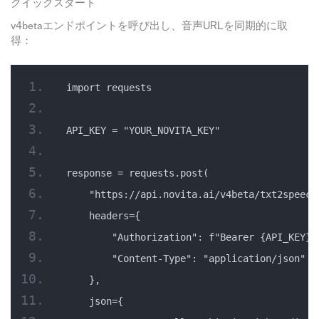
クイックスタート
v4betaエンドポイントを呼び出し、音声URLを同期的に取
得：
import requests
API_KEY = "YOUR_NOVITA_KEY"
response = requests.post(
    "https://api.novita.ai/v4beta/txt2speech
    headers={
        "Authorization": f"Bearer {API_KEY}"
        "Content-Type": "application/json"
    },
    json={