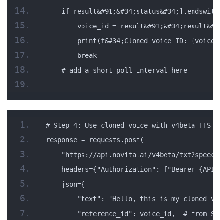
    if result&#91;&#34;status&#34;].endswith
        voice_id = result&#91;&#34;result&#3
        print(f&#34;Cloned voice ID: {voice_
        break
    # add a short poll interval here
# Step 4: Use cloned voice with v4beta TTS
response = requests.post(
    "https://api.novita.ai/v4beta/txt2speech
    headers={"Authorization": f"Bearer {API_
    json={
        "text": "Hello, this is my cloned vo
        "reference_id": voice_id,  # from St