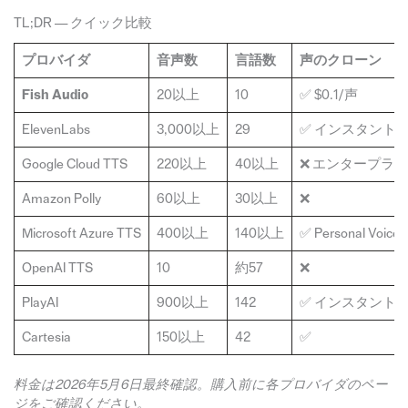
TL;DR — クイック比較
プロバイダ
音声数
言語数
声のクローン
Fish Audio
20以上
10
✅ $0.1/声
ElevenLabs
3,000以上
29
✅ インスタント
Google Cloud TTS
220以上
40以上
❌ エンタープラ
Amazon Polly
60以上
30以上
❌
Microsoft Azure TTS
400以上
140以上
✅ Personal Voice
OpenAI TTS
10
約57
❌
PlayAI
900以上
142
✅ インスタント
Cartesia
150以上
42
✅
料金は2026年5月6日最終確認。購入前に各プロバイダのペー
ジをご確認ください。