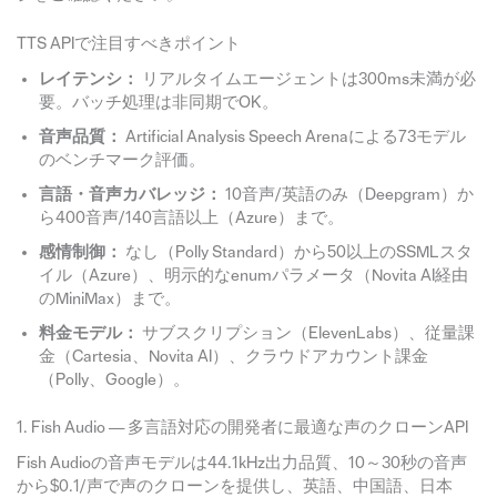
TTS APIで注目すべきポイント
レイテンシ：
リアルタイムエージェントは300ms未満が必
要。バッチ処理は非同期でOK。
音声品質：
Artificial Analysis Speech Arenaによる73モデル
のベンチマーク評価。
言語・音声カバレッジ：
10音声/英語のみ（Deepgram）か
ら400音声/140言語以上（Azure）まで。
感情制御：
なし（Polly Standard）から50以上のSSMLスタ
イル（Azure）、明示的なenumパラメータ（Novita AI経由
のMiniMax）まで。
料金モデル：
サブスクリプション（ElevenLabs）、従量課
金（Cartesia、Novita AI）、クラウドアカウント課金
（Polly、Google）。
1. Fish Audio — 多言語対応の開発者に最適な声のクローンAPI
Fish Audioの音声モデルは44.1kHz出力品質、10～30秒の音声
から$0.1/声で声のクローンを提供し、英語、中国語、日本