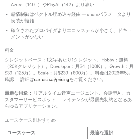
Azure（140+）やPlayAI（142）より狭い
感情制御はベクトル埋め込み経由 — enumパラメータより
実装が複雑
確立されたプロバイダよりエコシステムが小さく、ドキュ
メントが少ない
料金
クレジットベース：1文字あたり1クレジット。Hobby：無料
（20Kクレジット）。Developer：月$4（100K）。Growth：月
$39（125万）。Scale：月$239（800万）。料金は2026年5月
確認 — 詳細は
cartesia.ai/pricing
をご覧ください。
最適な用途：
リアルタイム音声エージェント、会話型AI、カ
スタマーサービスボット — レイテンシが最優先制約となるあ
らゆるアプリケーション。
ユースケース別おすすめ
ユースケース
最適な選択