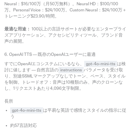
Neural：$16/100万（月50万無料）。Neural HD：$100/100
万。Personal Voice：$24/100万。Custom Neural：$24/100万＋
トレーニング$23.90/時間。
最適な用途：
100以上の言語サポートが必要なエンタープライ
ズアプリケーション、アクセシビリティツール、ブランド音
声の展開。
6. OpenAI TTS — 既存のOpenAIユーザーに最適
すでにOpenAIエコシステムにいるなら、
gpt-4o-mini-tts
は検
討に値します — 自然言語の
instructions
パラメータを受け取
り、別途SSMLマークアップなしでトーン、ペース、スタイル
を制御。トレードオフ：音声は10種類のみ、声のクローンな
し、1リクエストあたり4,096文字制限。
長所
gpt-4o-mini-tts
は平易な英語で感情とスタイルの指示に従
う
約57言語対応