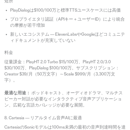
短所
PlayDialogは$100/100万と標準TTSユースケースには高価
プロプライエタリ認証（APIキー＋ユーザーID）により統合
の摩擦が若干増加
新しいエコシステム — ElevenLabsやGoogleほどコミュニテ
ィドキュメントが充実していない
料金
従量課金：PlayHT 2.0 Turbo $15/100万、PlayHT 2.0/3.0
$30/100万、PlayDialog $100/100万。サブスクリプション：
Creator $39/月（50万文字）～Scale $999/月（3,300万文
字）。
最適な用途：
ポッドキャスト、オーディオドラマ、マルチス
ピーカー対話が必要なインタラクティブ音声アプリケーショ
ン、広範な言語カバレッジが必要な展開。
8. Cartesia — リアルタイム音声AIに最適
CartesiaのSonicモデルは100ms未満の最初の音声到達時間を達