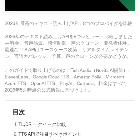
2026年最高のテキスト読み上げAPI：8つのプロバイダを比較
2026年のテキスト読み上げAPIを8つレビュー・比較しました
— 料金、音声品質、感情制御、声のクローン、開発者体験。
最適なTTS APIはユースケース次第：リアルタイムレイテン
シ、言語カバレッジ、予算、声のクローンが必要かどうか。
このガイドで取り上げるのは：Fish Audio（Novita AI提供）、
ElevenLabs、Google Cloud TTS、Amazon Polly、Microsoft
Azure TTS、OpenAI TTS、PlayAI、Cartesia。料金はすべて
2026年5月時点の公式情報に基づきます。
目次
TL;DR — クイック比較
TTS APIで注目すべきポイント