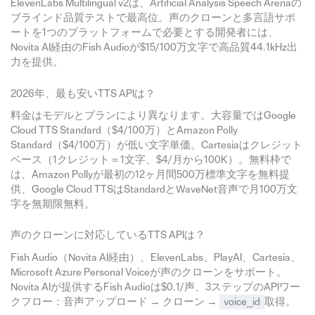
ElevenLabs Multilingual v2は、Artificial Analysis Speech Arenaの
ブラインド品質テストで最高位。声のクローンと多言語サポ
ートを1つのプラットフォームで必要とする開発者には、
Novita AI経由のFish Audioが$15/100万文字で高品質44.1kHz出
力を提供。
2026年、最も安いTTS APIは？
料金はモデルとプランにより異なります。大容量ではGoogle
Cloud TTS Standard（$4/100万）とAmazon Polly
Standard（$4/100万）が低い文字単価。Cartesiaはクレジット
ベース（1クレジット＝1文字、$4/月から100K）。無料枠で
は、Amazon Pollyが最初の12ヶ月間500万標準文字を無料提
供、Google Cloud TTSはStandardとWaveNet音声で月100万文
字を無期限無料。
声のクローンに対応しているTTS APIは？
Fish Audio（Novita AI経由）、ElevenLabs、PlayAI、Cartesia、
Microsoft Azure Personal Voiceが声のクローンをサポート。
Novita AIが提供するFish Audioは$0.1/声、3ステップのAPIワー
クフロー：音声アップロード → クローン →
voice_id
取得。