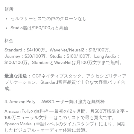
短所
セルフサービスでの声のクローンなし
Studio層は$160/100万と高価
料金
Standard：$4/100万。WaveNet/Neural2：$16/100万。
Journey：$30/100万。Studio：$160/100万。Long Audio：
$100/100万。StandardとWaveNetは月100万文字まで無料。
最適な用途：
GCPネイティブスタック、アクセシビリティア
プリケーション、Standard音声品質で十分な大容量バッチ合
成。
4. Amazon Polly — AWSユーザー向け強力な無料枠
Amazon Pollyの無料枠 — 最初の12ヶ月間、月500万標準文字＋
100万ニューラル文字 — はこのリストで最も寛大です。
Speech Marks（単語レベルのタイムスタンプ）により、同期
したビジュアル＋オーディオ体験に最適。