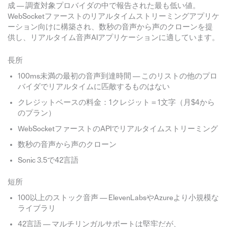
成 — 調査対象プロバイダの中で報告された最も低い値。
WebSocketファーストのリアルタイムストリーミングアプリケ
ーション向けに構築され、数秒の音声から声のクローンを提
供し、リアルタイム音声AIアプリケーションに適しています。
長所
100ms未満の最初の音声到達時間 — このリストの他のプロ
バイダでリアルタイムに匹敵するものはない
クレジットベースの料金：1クレジット＝1文字（月$4から
のプラン）
WebSocketファーストのAPIでリアルタイムストリーミング
数秒の音声から声のクローン
Sonic 3.5で42言語
短所
100以上のストック音声 — ElevenLabsやAzureより小規模な
ライブラリ
42言語 — マルチリンガルサポートは堅牢だが、