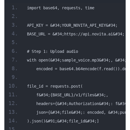
import base64, requests, time
API_KEY = &#34;YOUR_NOVITA_API_KEY&#34;
BASE_URL = &#34;https://api.novita.ai&#34;
# Step 1: Upload audio
with open(&#34;sample_voice.mp3&#34;, &#34;r
    encoded = base64.b64encode(f.read()).dec
file_id = requests.post(
    f&#34;{BASE_URL}/v1/files&#34;,
    headers={&#34;Authorization&#34;: f&#34;
    json={&#34;file&#34;: encoded, &#34;purp
).json()&#91;&#34;file_id&#34;]