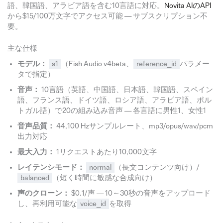
語、韓国語、アラビア語を含む10言語に対応。
Novita AIのAPI
から$15/100万文字でアクセス可能 — サブスクリプション不
要。
主な仕様
モデル：
s1
（Fish Audio v4beta、
reference_id
パラメー
タで指定）
音声：
10言語（英語、中国語、日本語、韓国語、スペイン
語、フランス語、ドイツ語、ロシア語、アラビア語、ポル
トガル語）で20の組み込み音声 — 各言語に男性1、女性1
音声品質：
44,100 Hzサンプルレート、mp3/opus/wav/pcm
出力対応
最大入力：
1リクエストあたり10,000文字
レイテンシモード：
normal
（長文コンテンツ向け）/
balanced
（短く時間に敏感な合成向け）
声のクローン：
$0.1/声 — 10～30秒の音声をアップロード
し、再利用可能な
voice_id
を取得