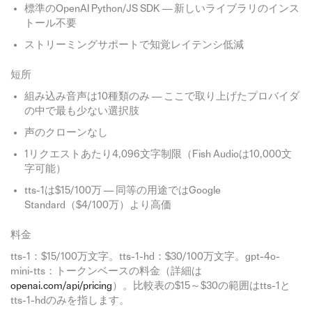
標準のOpenAI Python/JS SDK — 新しいライブラリのインス
トール不要
ストリーミングサポートで知覚レイテンシ低減
短所
組み込み音声は10種類のみ — ここで取り上げたプロバイダ
の中で最も少ない選択肢
声のクローンなし
1リクエストあたり4,096文字制限（Fish Audioは10,000文
字可能）
tts-1は$15/100万 — 同等の用途ではGoogle
Standard（$4/100万）より高価
料金
tts-1：$15/100万文字。tts-1-hd：$30/100万文字。gpt-4o-
mini-tts：トークンベースの料金（詳細は
openai.com/api/pricing
）。比較表の$15～$30の範囲はtts-1と
tts-1-hdのみを指します。