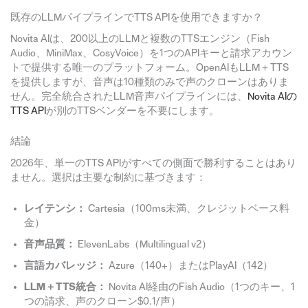
既存のLLMパイプラインでTTS APIを使用できますか？
Novita AIは、200以上のLLMと複数のTTSエンジン（Fish
Audio、MiniMax、CosyVoice）を1つのAPIキーと請求アカウン
トで提供する唯一のプラットフォーム。OpenAIもLLM＋TTS
を提供しますが、音声は10種類のみで声のクローンはありま
せん。完全統合されたLLM音声パイプラインには、
Novita AIの
TTS API
が別のTTSベンダーを不要にします。
結論
2026年、単一のTTS APIがすべての側面で勝利することはあり
ません。選択は主要な制約に基づきます：
レイテンシ：
Cartesia（100ms未満、クレジットベース料
金）
音声品質：
ElevenLabs（Multilingual v2）
言語カバレッジ：
Azure（140+）またはPlayAI（142）
LLM＋TTS統合：
Novita AI経由のFish Audio（1つのキー、1
つの請求、声のクローン$0.1/声）