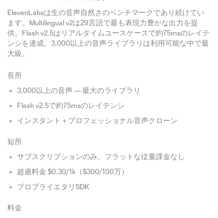
ElevenLabsは生の音声自然さのベンチマークであり続けてい
ます。Multilingual v2は29言語で最も表現力豊かな出力を提
供。Flash v2.5はリアルタイムユースケースで約75msのレイテ
ンシを達成。3,000以上の音声ライブラリは利用可能な中で最
大級。
長所
3,000以上の音声 — 最大のライブラリ
Flash v2.5で約75msのレイテンシ
インスタント＋プロフェッショナル音声クローン
短所
サブスクリプションのみ、フラットな従量課金なし
超過料金 $0.30/1k（$300/100万）
プロプライエタリSDK
料金