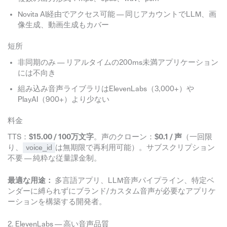
Novita AI経由でアクセス可能 — 同じアカウントでLLM、画
像生成、動画生成もカバー
短所
非同期のみ — リアルタイムの200ms未満アプリケーション
には不向き
組み込み音声ライブラリはElevenLabs（3,000+）や
PlayAI（900+）より少ない
料金
TTS：
$15.00 / 100万文字
。声のクローン：
$0.1 / 声
（一回限
り、
voice_id
は無期限で再利用可能）。サブスクリプション
不要 — 純粋な従量課金制。
最適な用途：
多言語アプリ、LLM音声パイプライン、特定ベ
ンダーに縛られずにブランド/カスタム音声が必要なアプリケ
ーションを構築する開発者。
2. ElevenLabs — 高い音声品質