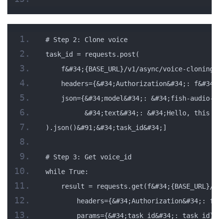
# Step 2: Clone voice
task_id = requests.post(
    f&#34;{BASE_URL}/v1/async/voice-cloning&
    headers={&#34;Authorization&#34;: f&#34;
    json={&#34;model&#34;: &#34;fish-audio-v
          &#34;text&#34;: &#34;Hello, this i
).json()&#91;&#34;task_id&#34;]
# Step 3: Get voice_id
while True:
    result = requests.get(f&#34;{BASE_URL}/v
        headers={&#34;Authorization&#34;: f&
        params={&#34;task_id&#34;: task_id})