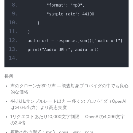
        "format": "mp3",
        "sample_rate": 44100
    }
)
audio_url = response.json()["audio_url"]
print("Audio URL:", audio_url)
長所
声のクローンが$0.1/声 — 調査対象プロバイダの中でも良心
的な価格
44.1kHzサンプルレート出力 — 多くのプロバイダ（OpenAI
は24kHz出力）より高忠実度
1リクエストあたり10,000文字制限 — OpenAIの4,096文字
の2.4倍
複数の出力形式：mp3、opus、wav、pcm