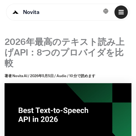
Novita
日本語
2026年最高のテキスト読み上
げAPI：8つのプロバイダを比
較
著者
Novita AI
/
2026年5月5日
/
Audio
/
10 分で読めます