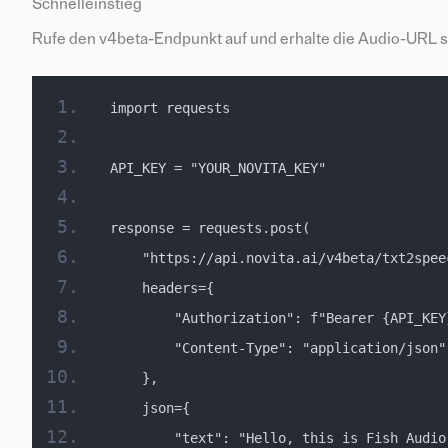
Schnelleinstieg
Rufe den v4beta-Endpunkt auf und erhalte die Audio-URL 
import requests
API_KEY = "YOUR_NOVITA_KEY"
response = requests.post(
    "https://api.novita.ai/v4beta/txt2spee
    headers={
        "Authorization": f"Bearer {API_KEY
        "Content-Type": "application/json"
    },
    json={
        "text": "Hello, this is Fish Audio