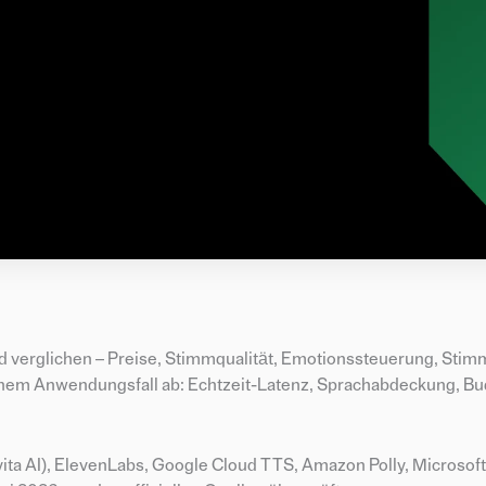
d verglichen – Preise, Stimmqualität, Emotionssteuerung, Sti
inem Anwendungsfall ab: Echtzeit-Latenz, Sprachabdeckung, Bu
ovita AI), ElevenLabs, Google Cloud TTS, Amazon Polly, Microsof