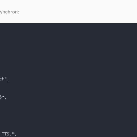
synchron:
ch",
}",
 TTS.",