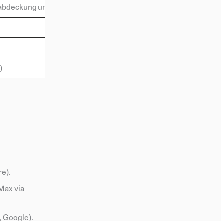
habdeckung unter geprüften Anbietern
)
e).
Max via
, Google).