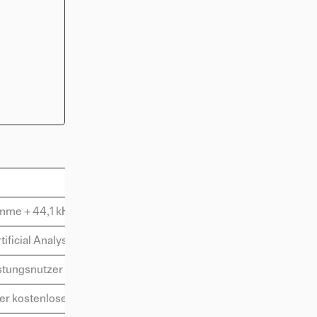
mme + 44,1 kHz Qualität
ificial Analysis)
tungsnutzer
 kostenloser Einstieg