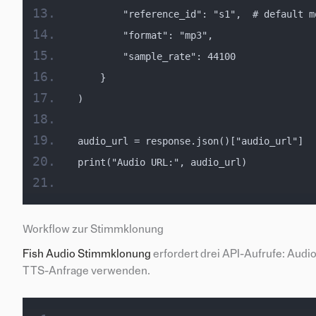
        "reference_id": "s1",  # default m
        "format": "mp3",
        "sample_rate": 44100
    }
)
audio_url = response.json()["audio_url"]
print("Audio URL:", audio_url)
Workflow zur Stimmklonung
Fish Audio Stimmklonung
erfordert drei API-Aufrufe: Au
TTS-Anfrage verwenden.