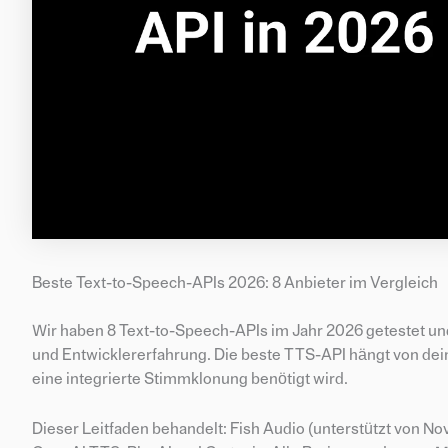
Beste Text-to-Speech-APIs 2026: 8 Anbieter im Vergleich
Wir haben 8 Text-to-Speech-APIs im Jahr 2026 getestet un
und Entwicklererfahrung. Die beste TTS-API hängt von de
eine integrierte Stimmklonung benötigt wird.
Dieser Leitfaden behandelt: Fish Audio (unterstützt von N