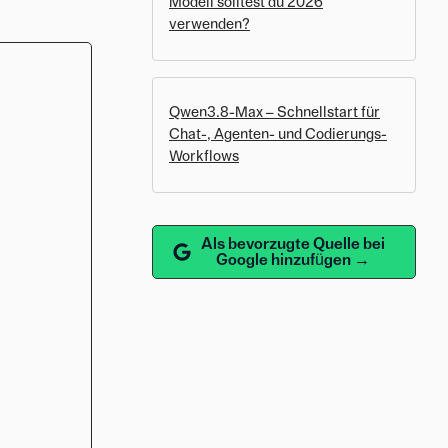
Modell solltest du 2026
verwenden?
Qwen3.8-Max – Schnellstart für
Chat-, Agenten- und Codierungs-
Workflows
Als bevorzugte Quelle bei
Google hinzufügen →