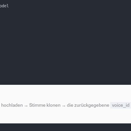
odel
dio hochladen → Stimme klonen → die zurückgegebene
voice_id