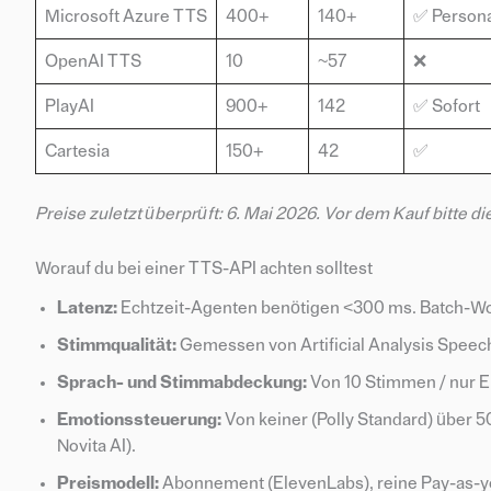
Microsoft Azure TTS
400+
140+
✅ Persona
OpenAI TTS
10
~57
❌
PlayAI
900+
142
✅ Sofort
Cartesia
150+
42
✅
Preise zuletzt überprüft: 6. Mai 2026. Vor dem Kauf bitte di
Worauf du bei einer TTS-API achten solltest
Latenz:
Echtzeit-Agenten benötigen <300 ms. Batch-Wo
Stimmqualität:
Gemessen von Artificial Analysis Speec
Sprach- und Stimmabdeckung:
Von 10 Stimmen / nur E
Emotionssteuerung:
Von keiner (Polly Standard) über 
Novita AI).
Preismodell:
Abonnement (ElevenLabs), reine Pay-as-you