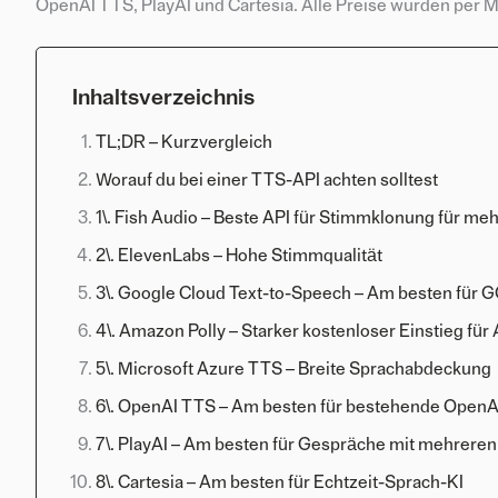
OpenAI TTS, PlayAI und Cartesia. Alle Preise wurden per Ma
Inhaltsverzeichnis
TL;DR – Kurzvergleich
Worauf du bei einer TTS-API achten solltest
1\. Fish Audio – Beste API für Stimmklonung für me
2\. ElevenLabs – Hohe Stimmqualität
3\. Google Cloud Text-to-Speech – Am besten für
4\. Amazon Polly – Starker kostenloser Einstieg fü
5\. Microsoft Azure TTS – Breite Sprachabdeckung
6\. OpenAI TTS – Am besten für bestehende OpenA
7\. PlayAI – Am besten für Gespräche mit mehrere
8\. Cartesia – Am besten für Echtzeit-Sprach-KI