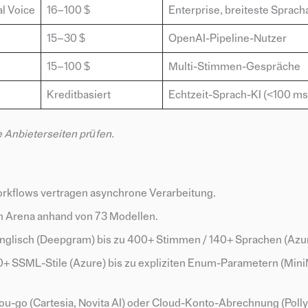
l Voice
16–100 $
Enterprise, breiteste Sprac
15–30 $
OpenAI-Pipeline-Nutzer
15–100 $
Multi-Stimmen-Gespräche
Kreditbasiert
Echtzeit-Sprach-KI (<100 ms
e Anbieterseiten prüfen.
rkflows vertragen asynchrone Verarbeitung.
h Arena anhand von 73 Modellen.
nglisch (Deepgram) bis zu 400+ Stimmen / 140+ Sprachen (Azur
50+ SSML-Stile (Azure) bis zu expliziten Enum-Parametern (Mini
-go (Cartesia, Novita AI) oder Cloud-Konto-Abrechnung (Polly